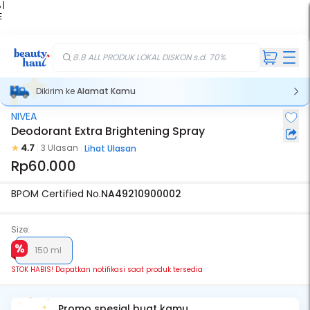
 |
E
kir
iah
8.8 ALL PRODUK LOKAL DISKON s.d. 70%
Dikirim ke
Alamat Kamu
NIVEA
Stok Habis
Deodorant Extra Brightening Spray
4.7
3 Ulasan
Lihat Ulasan
Rp60.000
BPOM Certified No.
NA49210900002
Size:
150 ml
STOK HABIS! Dapatkan notifikasi saat produk tersedia
Promo spesial buat kamu