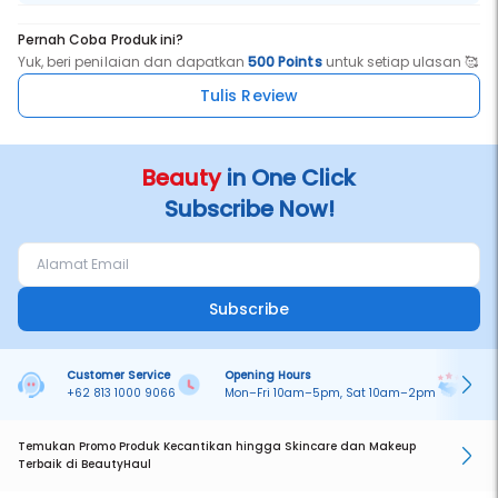
Pernah Coba Produk ini?
Yuk, beri penilaian dan dapatkan
500 Points
untuk setiap ulasan 🥰
Tulis Review
Beauty
in One Click
Subscribe Now!
Subscribe
Customer Service
Opening Hours
Pa
+62 813 1000 9066
Mon–Fri 10am–5pm, Sat 10am–2pm
On
Temukan Promo Produk Kecantikan hingga Skincare dan Makeup
Terbaik di BeautyHaul