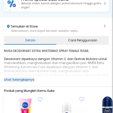
Belanja makin hemat dengan promo discount hingga gratis
ongkir!
Temukan di Store
Ketersediaan stock dapat berubah sewaktu-waktu
Details
Cara Penggunaan
NIVEA DEODORANT EXTRA WHITENING SPRAY FEMALE 150ML
Deodorant diperkaya dengan Vitamin C dan Ekstrak Mutiara untuk
mencerahkan, menghaluskan dan mengecilkan pori. NIVEA Extra
Whitening Advanced Care diperkaya dengan Vitamin C dan
Ekstrak Mutiara, Mencerahkan kulit, menghaluskan dan
mengecilkan pori dalam 7 hari* Bebas bau badan selama 48 jam,
Telah diuji secara dermatologi cocok untuk kulit, Tidak
Lihat Selengkapnya
mengandung pewarna *dengan pemakaian teratur, Thailand
product in used test 2011 by IPSOS
Produk yang Mungkin Kamu Suka
Detail:
- Diperkaya vitamin C dan ekstrak mutiara untuk mencerahkan kulit
ketiak
- Perlindungan 48 jam dari keringat dan bau badan
- Mencerahkan, menghaluskan, dan mengecilkan pori dalam 7