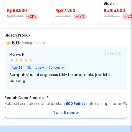
Blush
Rp98.800
Rp87.200
Rp105.600
-21%
-17%
-12
Rp125.000
Rp105.000
Rp120.000
Ulasan Produk
5.0
2 Rating
2 Ulasan
30 Jul 2024
Marwa N
Age:
26
Skin type:
-
Concern:
-
Sumpah yaa ini bagussss bikin bulumata aku jadi lebih
panjang
Pernah Coba Produk ini?
Yuk, beri penilaian dan dapatkan
500 Points
untuk setiap ulasan 🥰
Tulis Review