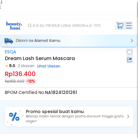
 |
E
kir
iah
8.8 ALL PRODUK LOKAL DISKON s.d. 70%
Dikirim ke
Alamat Kamu
ESQA
Dream Lash Serum Mascara
5.0
2 Ulasan
Lihat Ulasan
Rp136.400
Rp155.000
-12%
BPOM Certified No.
NA18241201261
Promo spesial buat kamu
Belanja makin hemat dengan promo discount hingga gratis
ongkir!