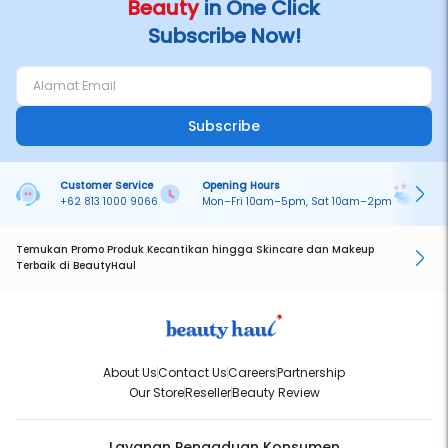
Beauty
in One Click
Subscribe Now!
Subscribe
Customer Service
Opening Hours
Pa
+62 813 1000 9066
Mon–Fri 10am–5pm, Sat 10am–2pm
On
Temukan Promo Produk Kecantikan hingga Skincare dan Makeup
Terbaik di BeautyHaul
About Us
Contact Us
Careers
Partnership
Our Store
Reseller
Beauty Review
Layanan Pengaduan Konsumen