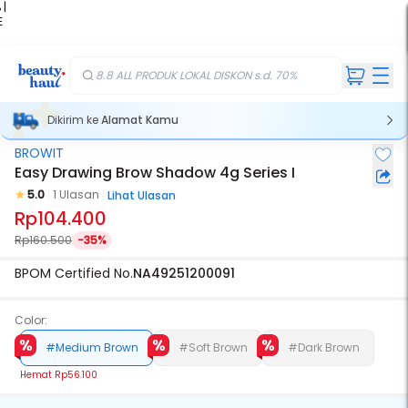
 |
E
kir
iah
8.8 ALL PRODUK LOKAL DISKON s.d. 70%
Dikirim ke
Alamat Kamu
BROWIT
Easy Drawing Brow Shadow 4g Series I
5.0
1 Ulasan
Lihat Ulasan
Rp104.400
Rp160.500
-35%
BPOM Certified No.
NA49251200091
Color:
#Medium Brown
#Soft Brown
#Dark Brown
Hemat
Rp56.100