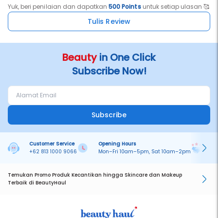
Yuk, beri penilaian dan dapatkan
500 Points
untuk setiap ulasan 🥰
Tulis Review
Beauty
in One Click
Subscribe Now!
Subscribe
Customer Service
Opening Hours
Pa
+62 813 1000 9066
Mon–Fri 10am–5pm, Sat 10am–2pm
On
Temukan Promo Produk Kecantikan hingga Skincare dan Makeup
Terbaik di BeautyHaul