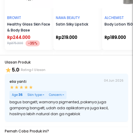
BROWIT
NAMA BEAUTY
ALCHEMIST
Healthy Glass Skin Face
Satin Silky Lipstick
Body Lotion 150
& Body Base
Rp244.000
Rp219.000
Rp189.000
-35%
Rp375.300
Ulasan Produk
5.0
1 Rating
1 Ulasan
04 Jun 2026
elia yanti
Age:
36
Skin type:
-
Concern:
-
bagus bangett, warnanya pigmented, pakenya juga
gampang bangett, udah ada aplikatornya juga kecil,
hasilnya lebih natural dan ga ngeblok
Pernah Coba Produk ini?