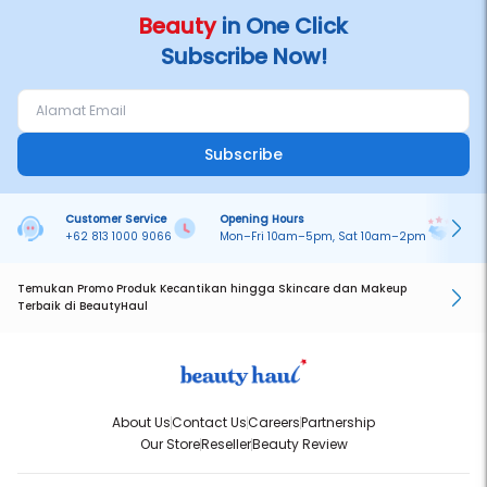
Beauty
in One Click
Subscribe Now!
Subscribe
Customer Service
Opening Hours
Pa
+62 813 1000 9066
Mon–Fri 10am–5pm, Sat 10am–2pm
On
Temukan Promo Produk Kecantikan hingga Skincare dan Makeup
Terbaik di BeautyHaul
About Us
Contact Us
Careers
Partnership
Our Store
Reseller
Beauty Review