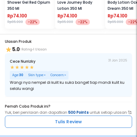
Shower Gel Red Opium
Love Journey Body
Body Lotion Oc
350 Ml
Lotion 350 Ml
Dream 350 Ml
Rp74.100
Rp74.100
Rp74.100
-22%
-22%
-22
Rp95.000
Rp95.000
Rp95.000
Ulasan Produk
5.0
1 Rating
1 Ulasan
31 Jan 2025
Cece Nurrizky
Age:
30
Skin type:
-
Concern:
-
Wangi nya nempel di kulit ku suka banget tiap mandi kulit ku
selalu wangi
Pernah Coba Produk ini?
Yuk, beri penilaian dan dapatkan
500 Points
untuk setiap ulasan 🥰
Tulis Review