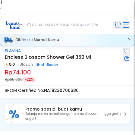
 |
E
kir
iah
8.8 ALL PRODUK LOKAL DISKON s.d. 70%
Dikirim ke
Alamat Kamu
SLAVINA
Endless Blossom Shower Gel 350 Ml
5.0
1 Ulasan
Lihat Ulasan
Rp74.100
Rp95.000
-22%
BPOM Certified No.
NA18230700686
Promo spesial buat kamu
Belanja makin hemat dengan promo discount hingga gratis
ongkir!