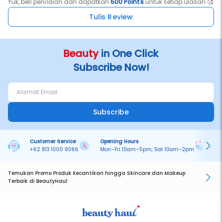
Yuk, beri penilaian dan dapatkan
500 Points
untuk setiap ulasan 🥰
Tulis Review
Beauty
in One Click
Subscribe Now!
Subscribe
Customer Service
Opening Hours
Pa
+62 813 1000 9066
Mon–Fri 10am–5pm, Sat 10am–2pm
On
Temukan Promo Produk Kecantikan hingga Skincare dan Makeup
Terbaik di BeautyHaul