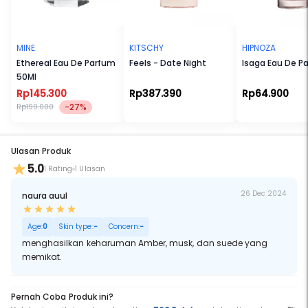
MINE
KITSCHY
HIPNOZA
Ethereal Eau De Parfum
Feels - Date Night
Isaga Eau De P
50Ml
Rp145.300
Rp387.390
Rp64.900
-27%
Rp199.000
Ulasan Produk
5.0
1 Rating
1 Ulasan
26 Dec 2024
naura auul
Age:
0
Skin type:
-
Concern:
-
menghasilkan keharuman Amber, musk, dan suede yang
memikat.
Pernah Coba Produk ini?