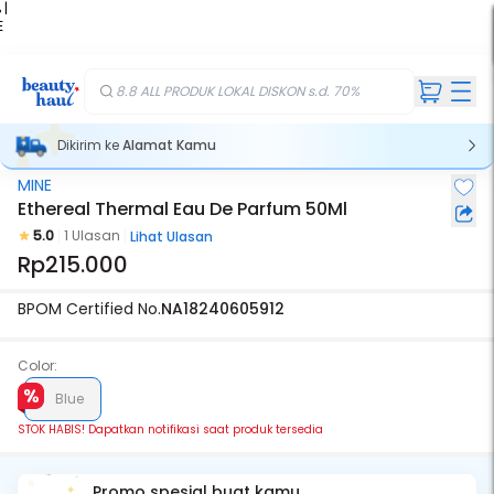
 |
E
kir
iah
8.8 ALL PRODUK LOKAL DISKON s.d. 70%
Dikirim ke
Alamat Kamu
MINE
Stok Habis
Ethereal Thermal Eau De Parfum 50Ml
5.0
1 Ulasan
Lihat Ulasan
Rp215.000
BPOM Certified No.
NA18240605912
Color:
Blue
STOK HABIS! Dapatkan notifikasi saat produk tersedia
Promo spesial buat kamu