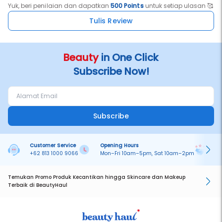
Yuk, beri penilaian dan dapatkan
500 Points
untuk setiap ulasan 🥰
Tulis Review
Beauty
in One Click
Subscribe Now!
Subscribe
Customer Service
Opening Hours
Pa
+62 813 1000 9066
Mon–Fri 10am–5pm, Sat 10am–2pm
On
Temukan Promo Produk Kecantikan hingga Skincare dan Makeup
Terbaik di BeautyHaul