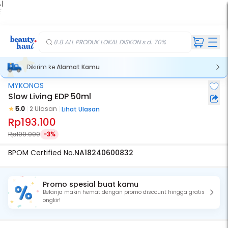
 |
E
kir
iah
8.8 ALL PRODUK LOKAL DISKON s.d. 70%
Dikirim ke
Alamat Kamu
MYKONOS
Slow Living EDP 50ml
5.0
2 Ulasan
Lihat Ulasan
Rp193.100
Rp199.000
-3%
BPOM Certified No.
NA18240600832
Promo spesial buat kamu
Belanja makin hemat dengan promo discount hingga gratis
ongkir!