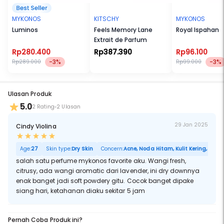
MYKONOS
KITSCHY
MYKONOS
Luminos
Feels Memory Lane
Royal Ispahan
Extrait de Parfum
Rp280.400
Rp387.390
Rp96.100
-3%
-3%
Rp289.000
Rp99.000
Ulasan Produk
5.0
2 Rating
2 Ulasan
29 Jan 2025
Cindy Violina
Age:
27
Skin type:
Dry Skin
Concern:
Acne, Noda Hitam, Kulit Kering, Sensit
salah satu perfume mykonos favorite aku. Wangi fresh,
citrusy, ada wangi aromatic dari lavender, ini dry downnya
enak banget jadi soft powdery gitu. Cocok banget dipake
siang hari, ketahanan diaku sekitar 5 jam
Pernah Coba Produk ini?