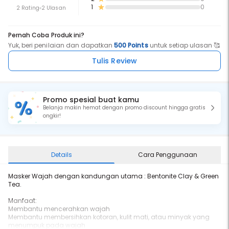
1
0
2 Rating
2 Ulasan
Pernah Coba Produk ini?
Yuk, beri penilaian dan dapatkan
500 Points
untuk setiap ulasan 🥰
Tulis Review
Promo spesial buat kamu
Belanja makin hemat dengan promo discount hingga gratis
ongkir!
Details
Cara Penggunaan
Masker Wajah dengan kandungan utama : Bentonite Clay & Green
Tea.
Manfaat:
Membantu mencerahkan wajah
Membantu membersihkan kotoran, kulit mati, atau minyak yang
menumpuk pada wajah