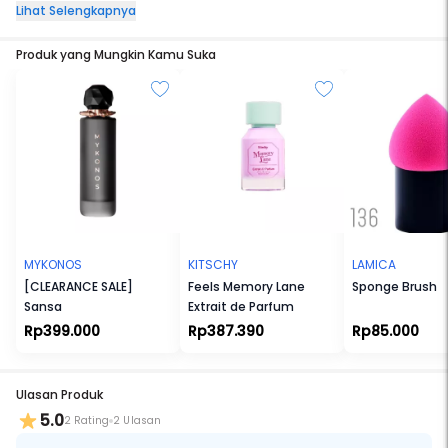
Membersihkan pori -pori sehingga pori tampak lebih bersih & kecil
Lihat Selengkapnya
Membantu merawat kulit yang berjerawat
Menutrisi kulit wajah
Produk yang Mungkin Kamu Suka
MYKONOS
KITSCHY
LAMICA
[CLEARANCE SALE]
Feels Memory Lane
Sponge Brush
Sansa
Extrait de Parfum
Rp399.000
Rp387.390
Rp85.000
Ulasan Produk
5.0
2 Rating
2 Ulasan