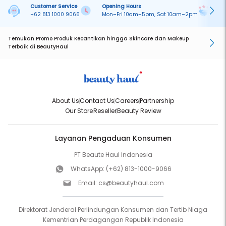
Customer Service
Opening Hours
Pa
+62 813 1000 9066
Mon–Fri 10am–5pm, Sat 10am–2pm
On
Temukan Promo Produk Kecantikan hingga Skincare dan Makeup
Terbaik di BeautyHaul
About Us
Contact Us
Careers
Partnership
Our Store
Reseller
Beauty Review
Layanan Pengaduan Konsumen
PT Beaute Haul Indonesia
WhatsApp:
(+62) 813-1000-9066
Email:
cs@beautyhaul.com
Direktorat Jenderal Perlindungan Konsumen dan Tertib Niaga
Kementrian Perdagangan Republik Indonesia