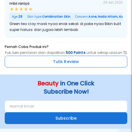
29 Jan 2023
mbii raniya
Age:
28
Skin type:
Combination Skin
Concern:
Acne, Noda Hitam, Kulit Ker
Green tea clay mask nyaa enak sekali di pake nyaa Bikin kulit
super haluss dan jugaa lebih lembab
Pernah Coba Produk ini?
Yuk, beri penilaian dan dapatkan
500 Points
untuk setiap ulasan 🥰
Tulis Review
Beauty
in One Click
Subscribe Now!
Subscribe