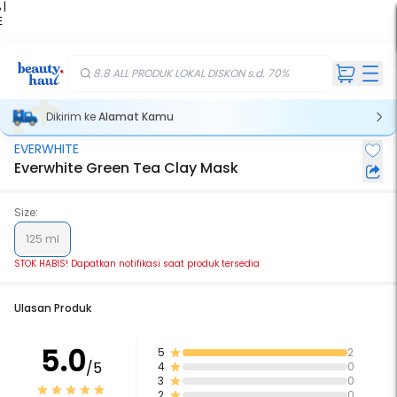
 |
E
kir
iah
8.8 ALL PRODUK LOKAL DISKON s.d. 70%
Dikirim ke
Alamat Kamu
EVERWHITE
Stok Habis
Everwhite Green Tea Clay Mask
Size:
125 ml
STOK HABIS! Dapatkan notifikasi saat produk tersedia
Ulasan Produk
5.0
5
2
/5
4
0
3
0
2
0