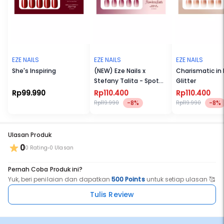
EZE NAILS
EZE NAILS
EZE NAILS
She's Inspiring
(NEW) Eze Nails x
Charismatic in
Stefany Talita - Spot
Glitter
On Manicure (Kuku
Rp99.990
Rp110.400
Rp110.400
Palsu Tempel)
-8%
-8%
Rp119.990
Rp119.990
Ulasan Produk
0
0 Rating
0 Ulasan
Pernah Coba Produk ini?
Yuk, beri penilaian dan dapatkan
500 Points
untuk setiap ulasan 🥰
Tulis Review