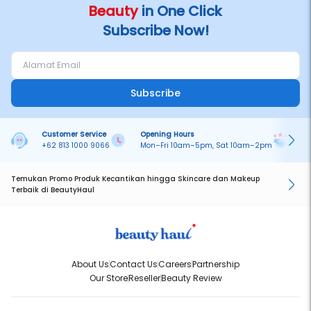
Beauty
in One Click
Subscribe Now!
Subscribe
Customer Service
Opening Hours
Pa
+62 813 1000 9066
Mon–Fri 10am–5pm, Sat 10am–2pm
On
Temukan Promo Produk Kecantikan hingga Skincare dan Makeup
Terbaik di BeautyHaul
About Us
Contact Us
Careers
Partnership
Our Store
Reseller
Beauty Review