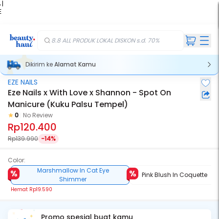
 |
E
kir
iah
8.8 ALL PRODUK LOKAL DISKON s.d. 70%
Dikirim ke
Alamat Kamu
EZE NAILS
Eze Nails x With Love x Shannon - Spot On
Manicure (Kuku Palsu Tempel)
0
No Review
Rp120.400
Rp139.990
-14%
Color:
Marshmallow In Cat Eye
Pink Blush In Coquette
Shimmer
Hemat
Rp19.590
Promo spesial buat kamu