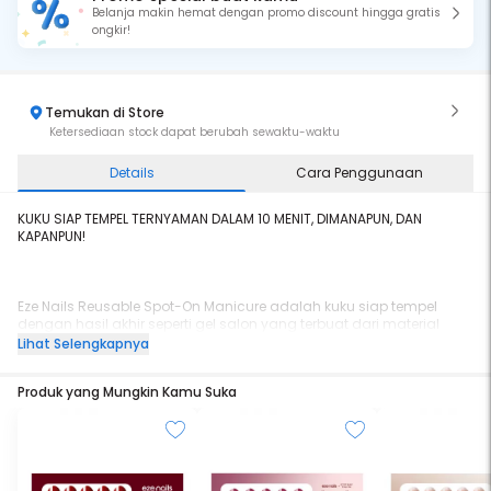
Belanja makin hemat dengan promo discount hingga gratis
ongkir!
Temukan di Store
Ketersediaan stock dapat berubah sewaktu-waktu
Details
Cara Penggunaan
KUKU SIAP TEMPEL TERNYAMAN DALAM 10 MENIT, DIMANAPUN, DAN
KAPANPUN!
Eze Nails Reusable Spot-On Manicure adalah kuku siap tempel
dengan hasil akhir seperti gel salon yang terbuat dari material
super ringan, dan bisa dipakai kembali hingga 2-3x pemakaian
Lihat Selengkapnya
menggunakan Refeel Jelly Bond.
Produk yang Mungkin Kamu Suka
Kamu tidak perlu memilih size lagi, karena dalam satu box sudah
ada 24 pcs kuku dengan 12 macam ukuran dari kuku terkecil
hingga terbesar!