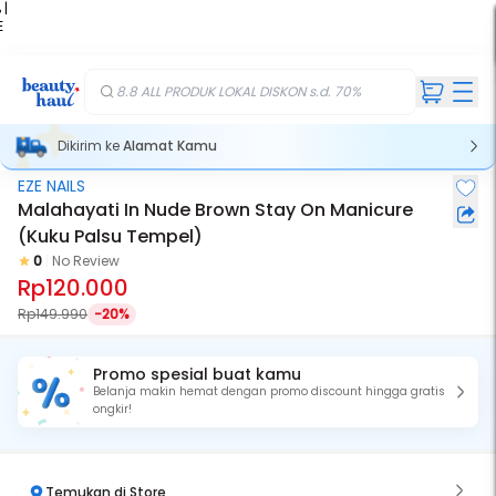
 |
E
kir
iah
8.8 ALL PRODUK LOKAL DISKON s.d. 70%
Dikirim ke
Alamat Kamu
EZE NAILS
Malahayati In Nude Brown Stay On Manicure
(Kuku Palsu Tempel)
0
No Review
Rp120.000
Rp149.990
-20%
Promo spesial buat kamu
Belanja makin hemat dengan promo discount hingga gratis
ongkir!
Temukan di Store