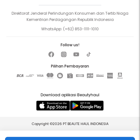
Direktorat Jenderal Perlindungan Konsumen dan Tertib Niaga
1. Rendam kukumu di semangkuk air hangat yang sudah
ditambahkan sabun selama 5 menit.
Kementrian Perdagangan Republik Indonesia
WhatsApp:
(+62) 853-1111-1010
2. Lepaskan perlahan spot-on manicure menggunakan stik
kutikula.
3. Simpan kuku bekas untuk bisa digunakan kembali
Follow us!
menggunakan Refeel Jelly Bond.
Pilihan Pembayaran
CARA MENGGUNAKAN KEMBALI SPOT-ON MANICURE:
1. Bersihkan lem bekas yang masih menempel dengan
menggunakan stik kutikula.
Download aplikasi Beautyhaul
2. Bersihkan permukaan kuku yang akan ditempeli lem
menggunakan alcohol pad, pastikan tidak ada sisa minyak atau
kotoran, sehingga jelly bond bisa menempel lebih lama.
Copyright ©2026 PT BEAUTE HAUL INDONESIA
3. Pilih ukuran jelly bond yang paling sesuai dengan ukuran kuku
spot-on manicure.
4. Tempelkan jelly bond ke balik kuku, kemudian lepaskan penutup