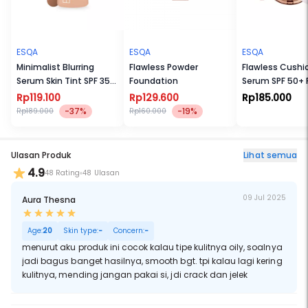
ESQA
ESQA
ESQA
Minimalist Blurring
Flawless Powder
Flawless Cushi
Serum Skin Tint SPF 35
Foundation
Serum SPF 50+
PA++
Rp119.100
Rp129.600
Rp185.000
-37%
-19%
Rp189.000
Rp160.000
Ulasan Produk
Lihat semua
4.9
48 Rating
48 Ulasan
09 Jul 2025
Aura Thesna
Age:
20
Skin type:
-
Concern:
-
menurut aku produk ini cocok kalau tipe kulitnya oily, soalnya
jadi bagus banget hasilnya, smooth bgt. tpi kalau lagi kering
kulitnya, mending jangan pakai si, jdi crack dan jelek