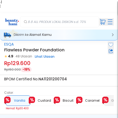
 |
E
kir
iah
8.8 ALL PRODUK LOKAL DISKON s.d. 70%
Dikirim ke
Alamat Kamu
ESQA
Flawless Powder Foundation
4.9
48 Ulasan
Lihat Ulasan
Rp129.600
Rp160.000
-19%
BPOM Certified No.
NA11201200704
Color:
Vanilla
Custard
Biscuit
Caramel
Gra
Hemat
Rp30.400