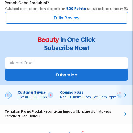
Pernah Coba Produk ini?
Yuk, beri penilaian dan dapatkan
500 Points
untuk setiap ulasan 🥰
Tulis Review
Beauty
in One Click
Subscribe Now!
Subscribe
Customer Service
Opening Hours
Pa
+62 813 1000 9066
Mon–Fri 10am–5pm, Sat 10am–2pm
On
Temukan Promo Produk Kecantikan hingga Skincare dan Makeup
Terbaik di BeautyHaul