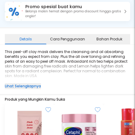
Promo spesial buat kamu
Belanja makin hemat dengan promo discount hingga gratis
ongkir!
Details
Cara Penggunaan
Bahan Produk
This peel-off clay mask delivers the cleansing and oil absorbing
benefits you expect from clay. Plus the all over toning and refining
perks of an easy to peel off mask. Antioxidant rich tea helps protect
skin from damaging free radicals and Lemon helps lighten dark
spots for a radiant complexion. Perfect for normal to combination
skin. Made in USA.
ED: MAY-2023
Lihat Selengkapnya
Produk yang Mungkin Kamu Suka