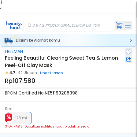
 |
E
kir
iah
8.8 ALL PRODUK LOKAL DISKON s.d. 70%
Dikirim ke
Alamat Kamu
FREEMAN
Stok Habis
Feeling Beautiful Clearing Sweet Tea & Lemon
Peel-Off Clay Mask
4.7
42 Ulasan
Lihat Ulasan
Rp107.580
BPOM Certified No.
NE51190205098
Size:
175 ml
STOK HABIS! Dapatkan notifikasi saat produk tersedia