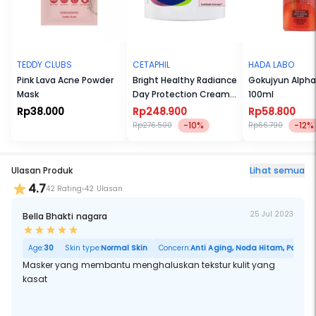
TEDDY CLUBS
CETAPHIL
HADA LABO
Pink Lava Acne Powder
Bright Healthy Radiance
Gokujyun Alpha
Mask
Day Protection Cream
100ml
SPF15 50g
Rp38.000
Rp248.900
Rp58.800
-10%
-12%
Rp276.500
Rp66.790
Ulasan Produk
Lihat semua
4.7
42 Rating
42 Ulasan
25 Jul 2023
Bella Bhakti nagara
Age:
30
Skin type:
Normal Skin
Concern:
Anti Aging, Noda Hitam, Pori Bes
Masker yang membantu menghaluskan tekstur kulit yang
kasat