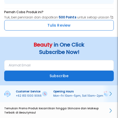
Pernah Coba Produk ini?
Yuk, beri penilaian dan dapatkan
500 Points
untuk setiap ulasan 🥰
Tulis Review
Beauty
in One Click
Subscribe Now!
Subscribe
Customer Service
Opening Hours
Pa
+62 813 1000 9066
Mon–Fri 10am–5pm, Sat 10am–2pm
On
Temukan Promo Produk Kecantikan hingga Skincare dan Makeup
Terbaik di BeautyHaul