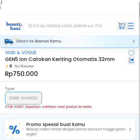
 |
E
kir
iah
8.8 ALL PRODUK LOKAL DISKON s.d. 70%
Dikirim ke
Alamat Kamu
VIVID & VOGUE
Stok Habis
GEN5 Ion Catokan Keriting Otomatis 32mm
0
No Review
Rp750.000
Type:
208B-3in1GOLD
STOK HABIS! Dapatkan notifikasi saat produk tersedia
Promo spesial buat kamu
Belanja makin hemat dengan promo discount hingga gratis
ongkir!