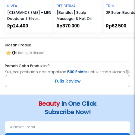
Warna: Gold
Konduktor termal: Keramik turmalin
NIVEA
REE DERMA
TRIM
Masa garansi: garansi 12 bulan.
[CLEARANCE SALE] - MEN
[Bundles] Scalp
2P Salon Board
Deodorant Silver
Massager & Hot Oil
Protect Roll On
100ml
Rp24.400
Rp370.000
Rp62.500
Ulasan Produk
0
0 Rating
0 Ulasan
Pernah Coba Produk ini?
Yuk, beri penilaian dan dapatkan
500 Points
untuk setiap ulasan 🥰
Tulis Review
Beauty
in One Click
Subscribe Now!