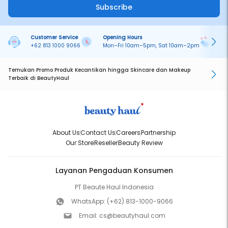
Subscribe
Customer Service
Opening Hours
Pa
+62 813 1000 9066
Mon–Fri 10am–5pm, Sat 10am–2pm
On
Temukan Promo Produk Kecantikan hingga Skincare dan Makeup
Terbaik di BeautyHaul
About Us
Contact Us
Careers
Partnership
Our Store
Reseller
Beauty Review
Layanan Pengaduan Konsumen
PT Beaute Haul Indonesia
WhatsApp:
(+62) 813-1000-9066
Email:
cs@beautyhaul.com