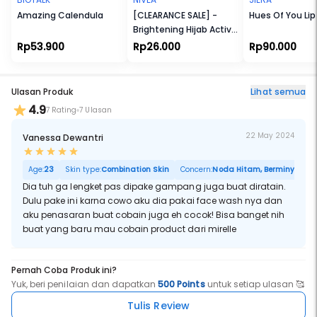
Amazing Calendula
[CLEARANCE SALE] -
Hues Of You Li
Brightening Hijab Active
Deodorant Roll On 50ml
Rp53.900
Rp26.000
Rp90.000
Ulasan Produk
Lihat semua
4.9
7 Rating
7 Ulasan
22 May 2024
Vanessa Dewantri
Age:
23
Skin type:
Combination Skin
Concern:
Noda Hitam, Berminyak, Por
Dia tuh ga lengket pas dipake gampang juga buat diratain.
Dulu pake ini karna cowo aku dia pakai face wash nya dan
aku penasaran buat cobain juga eh cocok! Bisa banget nih
buat yang baru mau cobain product dari mirelle
Pernah Coba Produk ini?
Yuk, beri penilaian dan dapatkan
500 Points
untuk setiap ulasan 🥰
Tulis Review