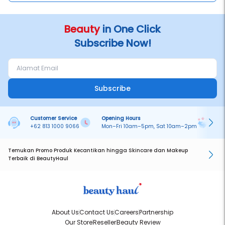
Beauty
in One Click
Subscribe Now!
Subscribe
Customer Service
Opening Hours
Pa
+62 813 1000 9066
Mon–Fri 10am–5pm, Sat 10am–2pm
On
Temukan Promo Produk Kecantikan hingga Skincare dan Makeup
Terbaik di BeautyHaul
About Us
Contact Us
Careers
Partnership
Our Store
Reseller
Beauty Review