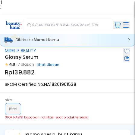
 |
E
kir
iah
8.8 ALL PRODUK LOKAL DISKON s.d. 70%
Dikirim ke
Alamat Kamu
MIRELLE BEAUTY
Stok Habis
Glossy Serum
4.9
7 Ulasan
Lihat Ulasan
Rp139.882
BPOM Certified No.
NA18201901538
size:
15ml
STOK HABIS! Dapatkan notifikasi saat produk tersedia
Promo spesial buat kamu