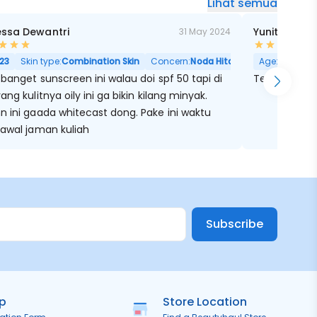
Lihat semua
ssa Dewantri
Yunita Hrpd
31 May 2024
23
Skin type:
Combination Skin
Concern:
Noda Hitam, Berminyak, Pori
Age:
34
Ski
banget sunscreen ini walau doi spf 50 tapi di
Tekstur nyaa
ang kulitnya oily ini ga bikin kilang minyak.
n ini gaada whitecast dong. Pake ini waktu
 awal jaman kuliah
Subscribe
ip
Store Location