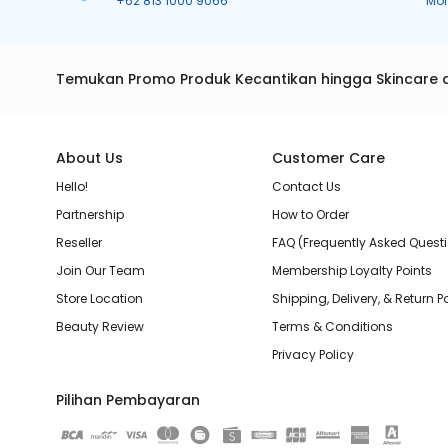
+62 813 1000 9066
Mo
Temukan Promo Produk Kecantikan hingga Skincare 
About Us
Customer Care
Hello!
Contact Us
Partnership
How to Order
Reseller
FAQ (Frequently Asked Quest
Join Our Team
Membership Loyalty Points
Store Location
Shipping, Delivery, & Return P
Beauty Review
Terms & Conditions
Privacy Policy
Pilihan Pembayaran