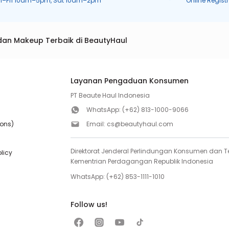
n–Fri 10am–5pm, Sat 10am–2pm
Online Regist
dan Makeup Terbaik di BeautyHaul
Layanan Pengaduan Konsumen
PT Beaute Haul Indonesia
WhatsApp:
(+62) 813-1000-9066
ions)
Email:
cs@beautyhaul.com
Direktorat Jenderal Perlindungan Konsumen dan Te
olicy
Kementrian Perdagangan Republik Indonesia
WhatsApp:
(+62) 853-1111-1010
Follow us!