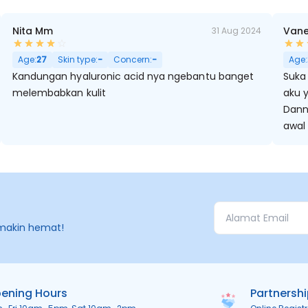
Nita Mm
Vane
31 Aug 2024
rminyak, Pori Besar
Age:
27
Skin type:
-
Concern:
-
Age:
Kandungan hyaluronic acid nya ngebantu banget
Suka 
melembabkan kulit
aku y
Dann
awal
makin hemat!
ening Hours
Partnersh