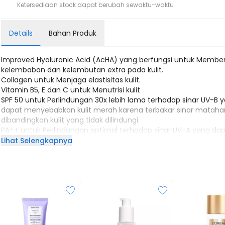
Ketersediaan stock dapat berubah sewaktu-waktu
Details
Bahan Produk
Improved Hyaluronic Acid (AcHA) yang berfungsi untuk Membe
kelembaban dan kelembutan extra pada kulit.
Collagen untuk Menjaga elastisitas kulit.
Vitamin B5, E dan C untuk Menutrisi kulit
SPF 50 untuk Perlindungan 30x lebih lama terhadap sinar UV-B 
dapat menyebabkan kulit merah karena terbakar sinar matahar
dibandingkan kulit yang tidak dilindungi.
PA++ untuk Perlindungan optimal terhadap sinar UV-A yang da
menyebabkan penuaan dini, timbulnya kerutan halus, bintik hi
Lihat Selengkapnya
penggelapan warna kulit.
Water Based Formula Sehingga tidak lengket dan cepat meresa
terasa ringan di kulit.
Tidak menggunakan pewarna dan parfum.
Dapat digunakan sebagai dasar make-up
Untuk semua jenis kulit
Size : 40g