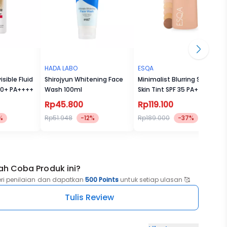
HADA LABO
ESQA
sible Fluid
Shirojyun Whitening Face
Minimalist Blurring Serum
50+ PA++++
Wash 100ml
Skin Tint SPF 35 PA++
Rp45.800
Rp119.100
%
Rp51.948
-12%
Rp189.000
-37%
ah Coba Produk ini?
eri penilaian dan dapatkan
500 Points
untuk setiap ulasan 🥰
Tulis Review