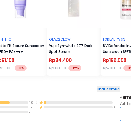
INTIFIC
GLAD2GLOW
LOREAL PARIS
tte Fit Serum Sunscreen
Yuja Symwhite 377 Dark
UV Defender Invi
F50+ PA++++
Spot Serum
Sunscreen SPF
p91.100
Rp34.400
Rp185.000
99.000
-8%
Rp39.000
-12%
Rp201.069
-8
Lihat semua
Pern
48
2
1
Yuk, b
15
1
0
2