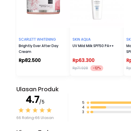
SCARLETT WHITENING
SKIN AQUA
SK
Brightly Ever After Day
UV Mild Milk SPF50 PA++
Ma
Cream
SP
Rp82.500
Rp63.300
R
Rp71.928
-12%
Rp
Ulasan Produk
4.7
/5
5
4
3
66 Rating
66 Ulasan