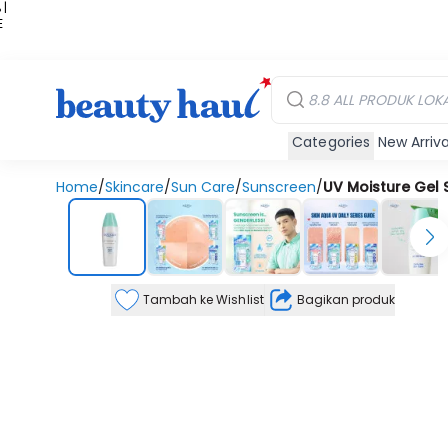
 |
E
kir
iah
Categories
New Arriva
Home
/
Skincare
/
Sun Care
/
Sunscreen
/
UV Moisture Gel 
Tambah ke Wishlist
Bagikan produk