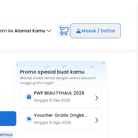
irim ke
Alamat Kamu
Masuk / Daftar
Promo spesial buat kamu
Belanja makin hemat dengan promo discount
hingga gratis ongkir!
PWP BEAUTYHAUL 2026
Hingga
31 Des 2026
Voucher Gratis Ongkir
15RB (Only on Website)
Hingga
31 Agu 2026
 semua