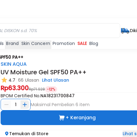
Dik
ls
Brand
Skin Concern
Promotion
SALE
Blog
SPF50 PA++
SKIN AQUA
UV Moisture Gel SPF50 PA++
4.7
66 Ulasan
Lihat Ulasan
Rp63.300
Rp71.928
-12%
BPOM Certified No.
NA18231700847
1
Maksimal Pembelian
6
item
+ Keranjang
Lihat
Temukan di Store