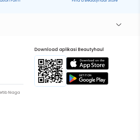
ration Form
Find a Beautyhaul Store
Download aplikasi Beautyhaul
rtib Niaga