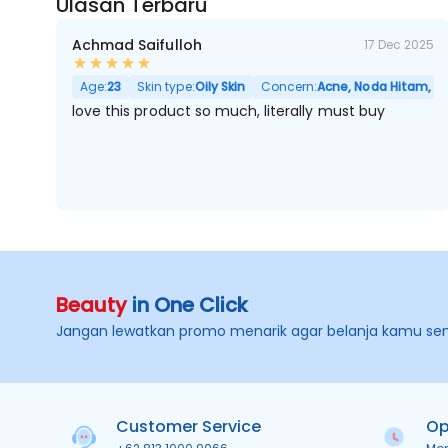
Ulasan Terbaru
Achmad Saifulloh
17 Dec 2025
Age:
23
Skin type:
Oily Skin
Concern:
Acne, Noda Hitam, Be
love this product so much, literally must buy
Beauty
in One Click
Jangan lewatkan promo menarik agar belanja kamu se
Customer Service
Op