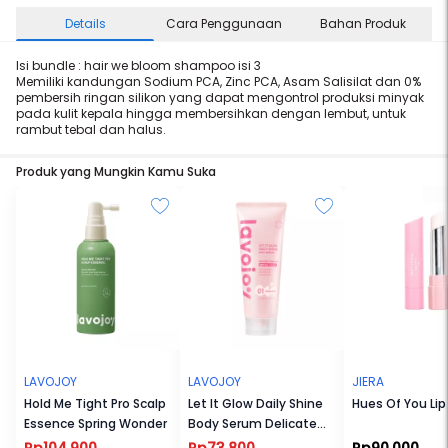
Details
Cara Penggunaan
Bahan Produk
Isi bundle : hair we bloom shampoo isi 3
Memiliki kandungan Sodium PCA, Zinc PCA, Asam Salisilat dan 0%
pembersih ringan silikon yang dapat mengontrol produksi minyak
pada kulit kepala hingga membersihkan dengan lembut, untuk
rambut tebal dan halus.
Produk yang Mungkin Kamu Suka
LAVOJOY
LAVOJOY
JIERA
Hold Me Tight Pro Scalp
Let It Glow Daily Shine
Hues Of You Li
Essence Spring Wonder
Body Serum Delicate
Rose