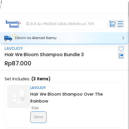
 |
E
kir
iah
8.8 ALL PRODUK LOKAL DISKON s.d. 70%
Dikirim ke
Alamat Kamu
LAVOJOY
Stok Habis
Hair We Bloom Shampoo Bundle 3
Rp87.000
Set Includes:
(3 items)
LAVOJOY
Hair We Bloom Shampoo Over The
Rainbow
Size:
30ml