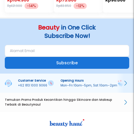
Rp104.900
Rp73.800
Rp90.000
-14%
-12%
Rp121.900
Rp83.850
Beauty
in One Click
Subscribe Now!
Subscribe
Customer Service
Opening Hours
Pa
+62 813 1000 9066
Mon–Fri 10am–5pm, Sat 10am–2pm
On
Temukan Promo Produk Kecantikan hingga Skincare dan Makeup
Terbaik di BeautyHaul