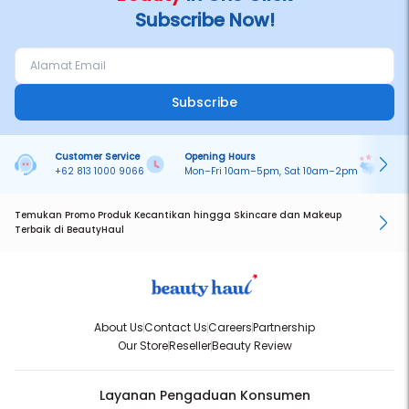
Subscribe Now!
Subscribe
Customer Service
Opening Hours
Pa
+62 813 1000 9066
Mon–Fri 10am–5pm, Sat 10am–2pm
On
Temukan Promo Produk Kecantikan hingga Skincare dan Makeup
Terbaik di BeautyHaul
About Us
Contact Us
Careers
Partnership
Our Store
Reseller
Beauty Review
Layanan Pengaduan Konsumen