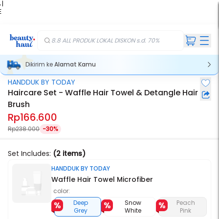
 |
E
kir
iah
8.8 ALL PRODUK LOKAL DISKON s.d. 70%
Dikirim ke
Alamat Kamu
HANDDUK BY TODAY
Haircare Set - Waffle Hair Towel & Detangle Hair
Brush
Rp166.600
Rp238.000
-30%
Set Includes:
(2 items)
HANDDUK BY TODAY
Waffle Hair Towel Microfiber
color:
Deep
Snow
Peach
Grey
White
Pink