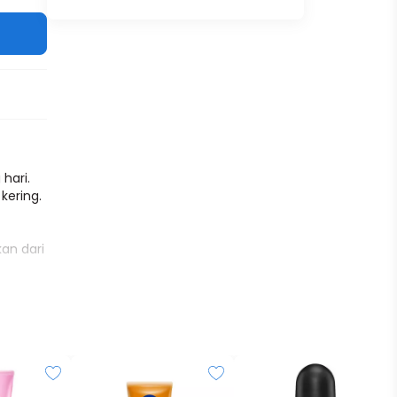
hari.
kering.
an dari
is
n