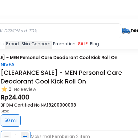
Dik
ls
Brand
Skin Concern
Promotion
SALE
Blog
E] - MEN Personal Care Deodorant Cool Kick Roll On
NIVEA
[CLEARANCE SALE] - MEN Personal Care
Deodorant Cool Kick Roll On
0
No Review
Rp24.400
BPOM Certified No.
NA18200900098
Size:
50 ml
1
Maksimal Pembelian
2
item