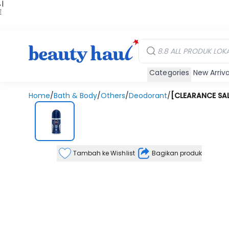
 |
E
kir
iah
Categories
New Arriva
Home
/
Bath & Body
/
Others
/
Deodorant
/
[CLEARANCE SAL
Tambah ke Wishlist
Bagikan produk