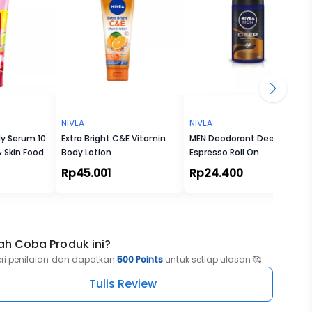
NIVEA
NIVEA
dy Serum 10
Extra Bright C&E Vitamin
MEN Deodorant Deep
 Skin Food
Body Lotion
Espresso Roll On
Rp45.001
Rp24.400
ah Coba Produk ini?
eri penilaian dan dapatkan
500 Points
untuk setiap ulasan 🥰
Tulis Review