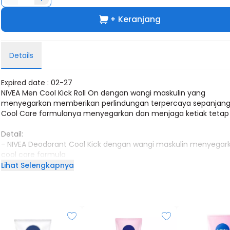
+ Keranjang
Details
Expired date : 02-27
NIVEA Men Cool Kick Roll On dengan wangi maskulin yang
menyegarkan memberikan perlindungan terpercaya sepanjang 
Cool Care formulanya menyegarkan dan menjaga ketiak tetap 
Detail:
- NIVEA Deodorant Cool Kick dengan wangi maskulin menyegark
cool care formula
- Perlindungan 48 jam dari keringat dan bau badan
Lihat Selengkapnya
- Terbukti aman untuk kulit ketiak dan teruji secara dermatolog
- Tidak mengandung Ethyl Alcohol dan pewarna
- Aroma dingin maskulin menyegarkan
Cara penggunaan:
1. Aplikasikan secara merata pada ketiak yang sudah dikeringka