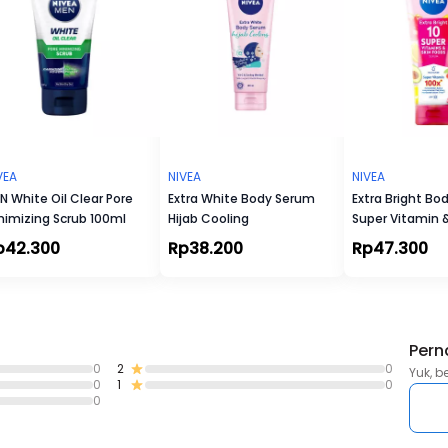
2. Biarkan deodorant hingga benar-benar mengering sebelum
mengenakan pakaian
3. Jangan gunakan deodorant pada kulit ketiak yang iritasi
VEA
NIVEA
NIVEA
N White Oil Clear Pore
Extra White Body Serum
Extra Bright Bo
nimizing Scrub 100ml
Hijab Cooling
Super Vitamin &
p42.300
Rp38.200
Rp47.300
Pern
0
2
0
Yuk, b
0
1
0
0