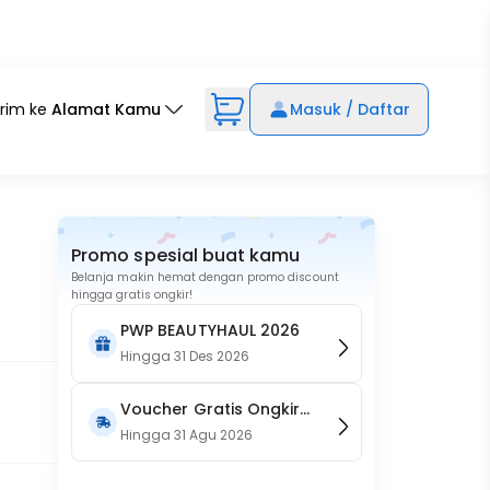
irim ke
Alamat Kamu
Masuk / Daftar
Promo spesial buat kamu
Belanja makin hemat dengan promo discount
hingga gratis ongkir!
PWP BEAUTYHAUL 2026
Hingga
31 Des 2026
Voucher Gratis Ongkir
15RB (Only on Website)
Hingga
31 Agu 2026