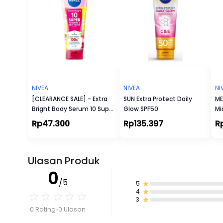
NIVEA
NIVEA
NI
[CLEARANCE SALE] - Extra
SUN Extra Protect Daily
ME
Bright Body Serum 10 Super
Glow SPF50
Mi
Vitamin & Skin Food
Rp47.300
Rp135.397
R
Ulasan Produk
0
/5
5
4
3
0 Rating
0 Ulasan