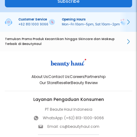
Subscribe
Customer Service
Opening Hours
Pa
+62 813 1000 9066
Mon–Fri 10am–5pm, Sat 10am–2pm
On
Temukan Promo Produk Kecantikan hingga Skincare dan Makeup
Terbaik di BeautyHaul
About Us
Contact Us
Careers
Partnership
Our Store
Reseller
Beauty Review
Layanan Pengaduan Konsumen
PT Beaute Haul Indonesia
WhatsApp:
(+62) 813-1000-9066
Email:
cs@beautyhaul.com