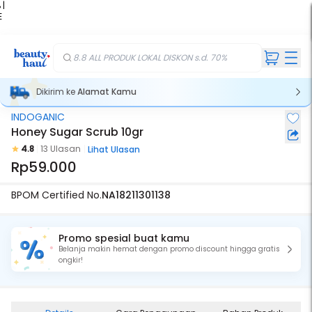
 |
E
kir
iah
8.8 ALL PRODUK LOKAL DISKON s.d. 70%
Dikirim ke
Alamat Kamu
INDOGANIC
Honey Sugar Scrub 10gr
4.8
13 Ulasan
Lihat Ulasan
Rp59.000
BPOM Certified No.
NA18211301138
Promo spesial buat kamu
Belanja makin hemat dengan promo discount hingga gratis
ongkir!