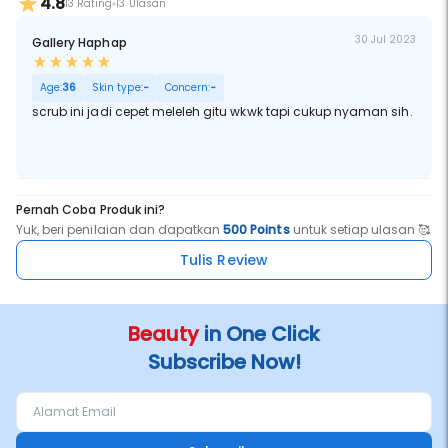
4.8
13 Rating
13 Ulasan
30 Jul 2023
Gallery Haphap
Age:
36
Skin type:
-
Concern:
-
scrub ini jadi cepet meleleh gitu wkwk tapi cukup nyaman sih.
Pernah Coba Produk ini?
Yuk, beri penilaian dan dapatkan
500 Points
untuk setiap ulasan 🥰
Tulis Review
Beauty
in One Click
Subscribe Now!