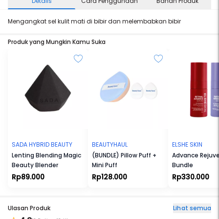
Details
Cara Penggunaan
Bahan Produk
Mengangkat sel kulit mati di bibir dan melembabkan bibir
Produk yang Mungkin Kamu Suka
SADA HYBRID BEAUTY
BEAUTYHAUL
ELSHE SKIN
Lenting Blending Magic
(BUNDLE) Pillow Puff +
Advance Rejuv
Beauty Blender
Mini Puff
Bundle
Rp89.000
Rp128.000
Rp330.000
Ulasan Produk
Lihat semua