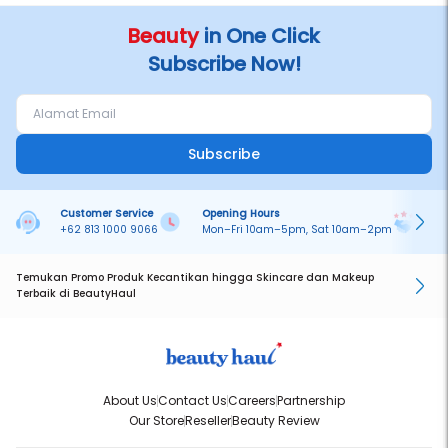
Beauty
in One Click
Subscribe Now!
Subscribe
Customer Service
Opening Hours
Pa
+62 813 1000 9066
Mon–Fri 10am–5pm, Sat 10am–2pm
On
Temukan Promo Produk Kecantikan hingga Skincare dan Makeup
Terbaik di BeautyHaul
About Us
Contact Us
Careers
Partnership
Our Store
Reseller
Beauty Review