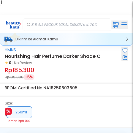
 |
E
kir
iah
8.8 ALL PRODUK LOKAL DISKON s.d. 70%
Dikirim ke
Alamat Kamu
HMNS
Nourishing Hair Perfume Darker Shade O
0
No Review
Rp185.300
Rp195.000
-5%
BPOM Certified No.
NA18250603605
Size:
250ml
Hemat
Rp9.700