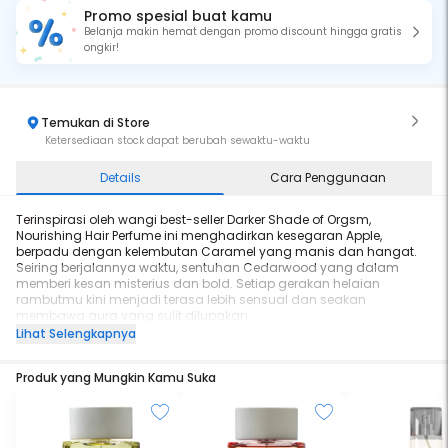
Promo spesial buat kamu
Belanja makin hemat dengan promo discount hingga gratis
ongkir!
Temukan di Store
Ketersediaan stock dapat berubah sewaktu-waktu
Details
Cara Penggunaan
Terinspirasi oleh wangi best-seller Darker Shade of Orgsm,
Nourishing Hair Perfume ini menghadirkan kesegaran Apple,
berpadu dengan kelembutan Caramel yang manis dan hangat.
Seiring berjalannya waktu, sentuhan Cedarwood yang dalam
memberi kesan misterius dan bold. Setiap gerakan helaian
rambutmu kini menjadi terasa lebih sensual dan seakan
membawa aura yang sulit dilupakan.
Lihat Selengkapnya
Mind: Orange Blossom, Apple, Pepper
Heart: Cypriol, Caramel, Patchouli
Produk yang Mungkin Kamu Suka
Soul: Vanilla Beans, Cedarwood, Amber, Vetiver
Longevity: 2 - 4 jam
Sillage: Medium
Projection: 1.5 - 2 meter