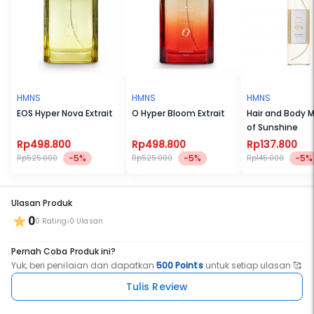
HMNS
HMNS
HMNS
EOS Hyper Nova Extrait
O Hyper Bloom Extrait
Hair and Body M
of Sunshine
Rp498.800
Rp498.800
Rp137.800
-5%
-5%
-5%
Rp525.000
Rp525.000
Rp145.000
Ulasan Produk
0
0 Rating
0 Ulasan
Pernah Coba Produk ini?
Yuk, beri penilaian dan dapatkan
500 Points
untuk setiap ulasan 🥰
Tulis Review