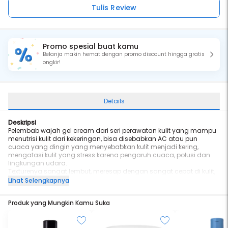
Tulis Review
Promo spesial buat kamu
Belanja makin hemat dengan promo discount hingga gratis
ongkir!
Details
Deskripsi
Pelembab wajah gel cream dari seri perawatan kulit yang mampu
menutrisi kulit dari kekeringan, bisa disebabkan AC atau pun
cuaca yang dingin yang menyebabkan kulit menjadi kering,
mengatasi kulit yang stress karena pengaruh cuaca, polusi dan
lingkungan udara.
Texturenya sangat lembut, meresap dengan sangat cepat di kulit,
menghidrasi kulit dan meninggalkan kulit yang lembut, halus,
Lihat Selengkapnya
nyaman, kenyal dan bercahaya
Digunakan untuk pagi atau siang hari, sesuai untuk segala jenis
Produk yang Mungkin Kamu Suka
kulit