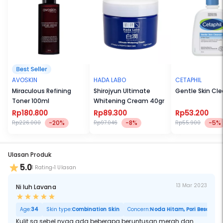
AVOSKIN
HADA LABO
CETAPHIL
Miraculous Refining
Shirojyun Ultimate
Gentle Skin Cl
Toner 100ml
Whitening Cream 40gr
Rp180.800
Rp89.300
Rp53.200
-20%
-8%
-5%
Rp226.000
Rp97.046
Rp55.900
Ulasan Produk
5.0
1 Rating
1 Ulasan
13 Mar 2023
Ni luh Lavana
Age:
34
Skin type:
Combination Skin
Concern:
Noda Hitam, Pori Besar
Kulit sa sebel nyaa ada beberapa beruntusan merah dan