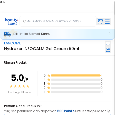
KON
%
ALL MAKE UP LOKAL DISKON s.d. 50%💄
Dikirim ke
Alamat Kamu
LANCOME
Hydrazen NEOCALM Gel Cream 50ml
Ulasan Produk
5.0
5
1
/5
4
0
3
0
2
0
1
0
1 Rating
1 Ulasan
Pernah Coba Produk ini?
Yuk, beri penilaian dan dapatkan
500 Points
untuk setiap ulasan 🥰