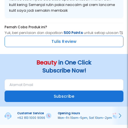
kulit kering Semenjal rutin pakai neocalm gel crem lancome
kulit saya jadi semakin membaik
Pernah Coba Produk ini?
Yuk, beri penilaian dan dapatkan
500 Points
untuk setiap ulasan 🥰
Tulis Review
Beauty
in One Click
Subscribe Now!
Subscribe
Customer Service
Opening Hours
Pa
+62 813 1000 9066
Mon–Fri 10am–5pm, Sat 10am–2pm
On