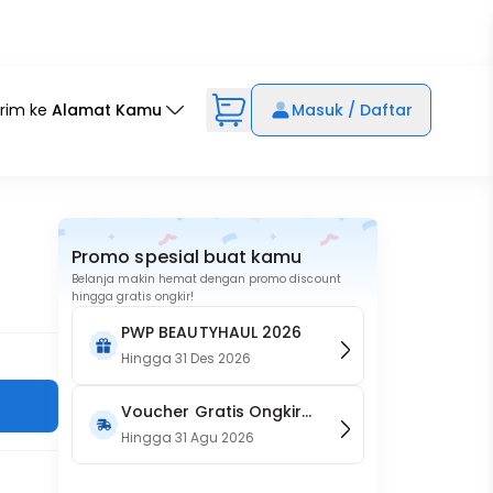
irim ke
Alamat Kamu
Masuk / Daftar
Promo spesial buat kamu
Belanja makin hemat dengan promo discount
hingga gratis ongkir!
PWP BEAUTYHAUL 2026
Hingga
31 Des 2026
Voucher Gratis Ongkir
15RB (Only on Website)
Hingga
31 Agu 2026