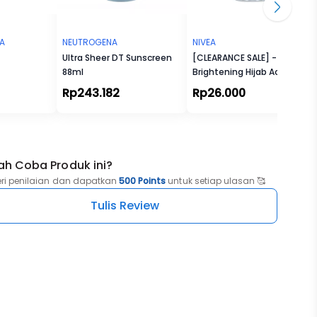
, dan
TA
NEUTROGENA
NIVEA
Ultra Sheer DT Sunscreen
[CLEARANCE SALE] -
88ml
Brightening Hijab Active
Deodorant Roll On 50ml
Rp243.182
Rp26.000
ah Coba Produk ini?
eri penilaian dan dapatkan
500 Points
untuk setiap ulasan 🥰
Tulis Review