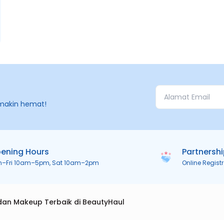
makin hemat!
ening Hours
Partnersh
n–Fri 10am–5pm, Sat 10am–2pm
Online Regist
dan Makeup Terbaik di BeautyHaul