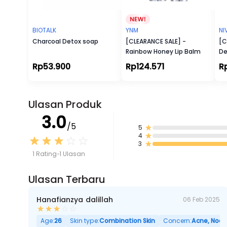
BIOTALK
YNM
NI
Charcoal Detox soap
[CLEARANCE SALE] -
[C
Rainbow Honey Lip Balm
De
Wh
Rp53.900
Rp124.571
R
Ulasan Produk
3.0
/5
5
4
3
1 Rating
1 Ulasan
Ulasan Terbaru
Hanafianzya dalillah
06 Feb 2025
Age:
26
Skin type:
Combination Skin
Concern:
Acne, Noda