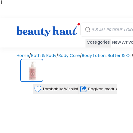
 |
E
kir
iah
Categories
New Arriva
Home
/
Bath & Body
/
Body Care
/
Body Lotion, Butter & Oil
Tambah ke Wishlist
Bagikan produk