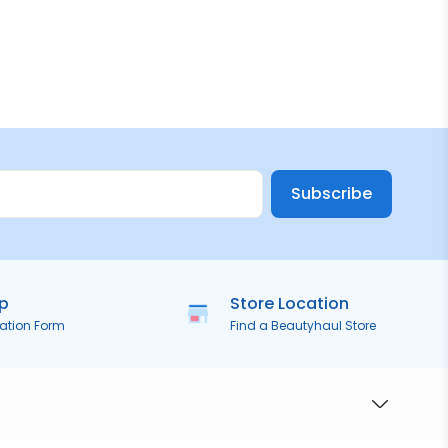
Subscribe
ip
Store Location
ration Form
Find a Beautyhaul Store