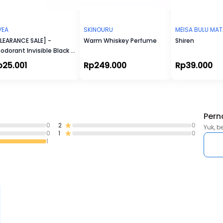
dan iritasi dengan menciptakan pelindung pada lapisan kulit.
# Allantoin & Olive Oil : Membantu menghidrasi, melembabkan
menenangkan kulit.
VEA
SKINOURU
MEISA BULU MA
LEARANCE SALE] -
Warm Whiskey Perfume
Shiren
odorant Invisible Black &
ite Fresh Roll On
p25.001
Rp249.000
Rp39.000
Pern
0
2
0
Yuk, b
0
1
0
1
 Hitam, Berminyak, Pori Besar