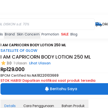
Dik
ls
Brand
Skin Concern
Promotion
SALE
Blog
/
I AM CAPRICORN BODY LOTION 250 ML
SATELLITE OF GLOW
I AM CAPRICORN BODY LOTION 250 ML
3.0
1 Ulasan
Lihat Ulasan
Rp129.000
BPOM Certified No.
NA18220103669
STOK HABIS! Dapatkan notifikasi saat produk tersedia
Beritahu Saya
Details
Cara Penggunaan
Bahan Produk