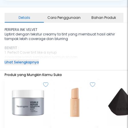
Details
Cara Penggunaan
Bahan Produk
PERIPERA INK VELVET
Liptint dengan tekstur creamy to tint yang membuat hasil akhir
tampak lebih coverage dan blurring
BENEFIT :
1. Perfect Cover tint like a syrup
coverage yang sempurna namun ringan
2. Deep Comfy Moisture
Lihat Selengkapnya
Memberikan kelembapan pada bibir
3. Matte finish but easy to gradation
Produk yang Mungkin Kamu Suka