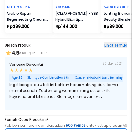
NEUTROGENA
AVOSKIN
SADA HYBRID B
Visible Repair
[CLEARANCE SALE] - YSB
Lenting Blendi
Regenerating Cream
Hybrid Elixir Lip
Beauty Blender
50g
Optimizer Serum (5 g)
Rp299.000
Rp144.000
Rp89.000
Ulasan Produk
Lihat semua
4.9
8 Rating
8 Ulasan
30 May 2024
Vanessa Dewantri
Age:
23
Skin type:
Combination Skin
Concern:
Noda Hitam, Berminyak, Por
Inget banget dulu beli ini bahkan harus nabung dulu, karna
mahal ceunah. Tapi emang warnany yang secantik itu.
Kayak natural bibir sehat. Stain juga lumayan okey
Pernah Coba Produk ini?
Yuk, beri penilaian dan dapatkan
500 Points
untuk setiap ulasan 🥰