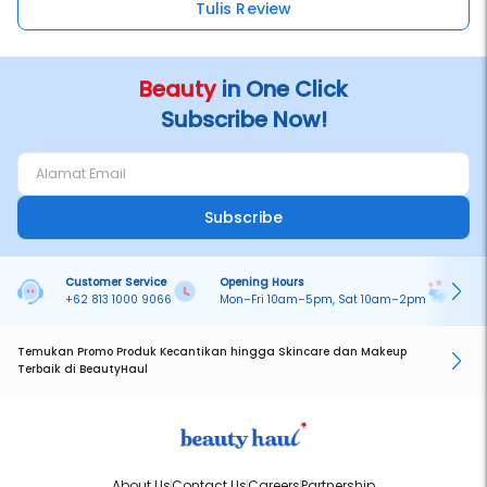
Tulis Review
Beauty
in One Click
Subscribe Now!
Subscribe
Customer Service
Opening Hours
Pa
+62 813 1000 9066
Mon–Fri 10am–5pm, Sat 10am–2pm
On
Temukan Promo Produk Kecantikan hingga Skincare dan Makeup
Terbaik di BeautyHaul
About Us
Contact Us
Careers
Partnership