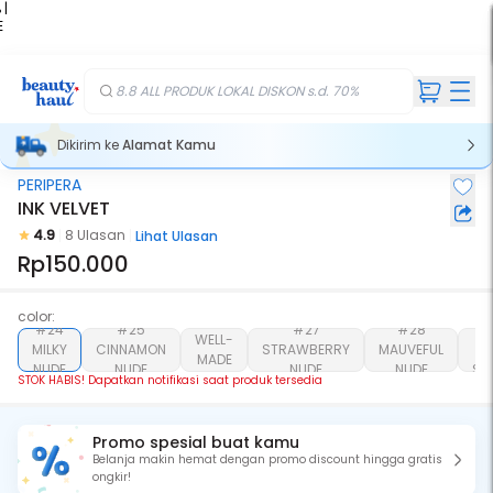
 |
E
kir
iah
8.8 ALL PRODUK LOKAL DISKON s.d. 70%
Dikirim ke
Alamat Kamu
PERIPERA
Stok Habis
INK VELVET
4.9
8 Ulasan
Lihat Ulasan
Rp150.000
color:
#26
#24
#25
#27
#28
WELL-
MILKY
CINNAMON
STRAWBERRY
MAUVEFUL
SP
MADE
NUDE
NUDE
NUDE
NUDE
SA
NUDE
STOK HABIS! Dapatkan notifikasi saat produk tersedia
Promo spesial buat kamu
Belanja makin hemat dengan promo discount hingga gratis
ongkir!