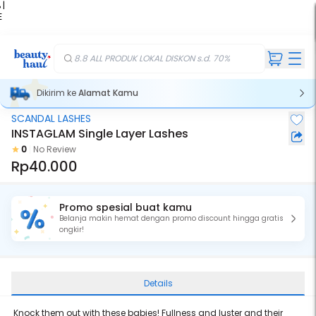
 |
E
kir
iah
8.8 ALL PRODUK LOKAL DISKON s.d. 70%
Dikirim ke
Alamat Kamu
SCANDAL LASHES
INSTAGLAM Single Layer Lashes
0
No Review
Rp40.000
Promo spesial buat kamu
Belanja makin hemat dengan promo discount hingga gratis
ongkir!
Details
Knock them out with these babies! Fullness and luster and their