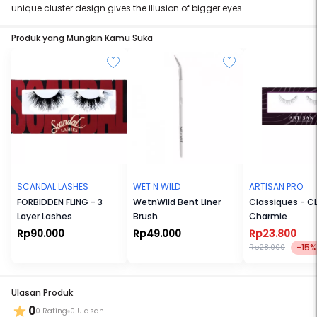
unique cluster design gives the illusion of bigger eyes.
Produk yang Mungkin Kamu Suka
SCANDAL LASHES
WET N WILD
ARTISAN PRO
FORBIDDEN FLING - 3
WetnWild Bent Liner
Classiques - CL
Layer Lashes
Brush
Charmie
Rp90.000
Rp49.000
Rp23.800
-15%
Rp28.000
Ulasan Produk
0
0 Rating
0 Ulasan