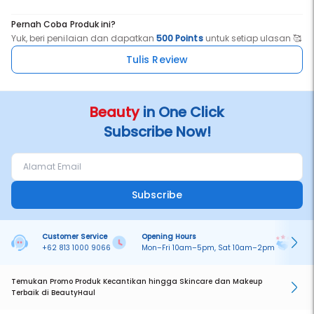
Pernah Coba Produk ini?
Yuk, beri penilaian dan dapatkan
500 Points
untuk setiap ulasan 🥰
Tulis Review
Beauty
in One Click
Subscribe Now!
Subscribe
Customer Service
Opening Hours
Pa
+62 813 1000 9066
Mon–Fri 10am–5pm, Sat 10am–2pm
On
Temukan Promo Produk Kecantikan hingga Skincare dan Makeup
Terbaik di BeautyHaul