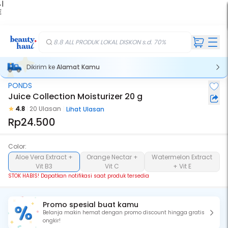
 |
E
kir
iah
8.8 ALL PRODUK LOKAL DISKON s.d. 70%
Dikirim ke
Alamat Kamu
PONDS
Stok Habis
Juice Collection Moisturizer 20 g
4.8
20 Ulasan
Lihat Ulasan
Rp24.500
Color:
Aloe Vera Extract +
Orange Nectar +
Watermelon Extract
Vit B3
Vit C
+ Vit E
STOK HABIS! Dapatkan notifikasi saat produk tersedia
Promo spesial buat kamu
Belanja makin hemat dengan promo discount hingga gratis
ongkir!