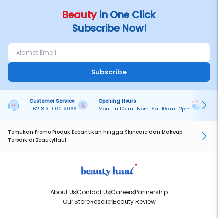
Beauty
in One Click
Subscribe Now!
Subscribe
Customer Service
Opening Hours
Pa
+62 813 1000 9066
Mon–Fri 10am–5pm, Sat 10am–2pm
On
Temukan Promo Produk Kecantikan hingga Skincare dan Makeup
Terbaik di BeautyHaul
About Us
Contact Us
Careers
Partnership
Our Store
Reseller
Beauty Review