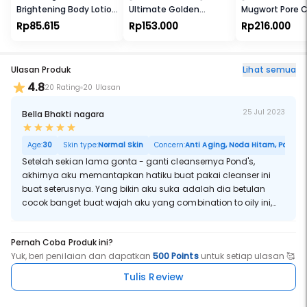
Brightening Body Lotion
Ultimate Golden
Mugwort Pore Cl
Bright Mood Booster
Swallow Facial Foam
Wash Off Pack
Rp85.615
Rp153.000
Rp216.000
Ulasan Produk
Lihat semua
4.8
20 Rating
20 Ulasan
25 Jul 2023
Bella Bhakti nagara
Age:
30
Skin type:
Normal Skin
Concern:
Anti Aging, Noda Hitam, Pori Bes
Setelah sekian lama gonta - ganti cleansernya Pond's,
akhirnya aku memantapkan hatiku buat pakai cleanser ini
buat seterusnya. Yang bikin aku suka adalah dia betulan
cocok banget buat wajah aku yang combination to oily ini,
juga dia ada bau - bau semangka yang segar banget.
Pernah Coba Produk ini?
Yuk, beri penilaian dan dapatkan
500 Points
untuk setiap ulasan 🥰
Tulis Review