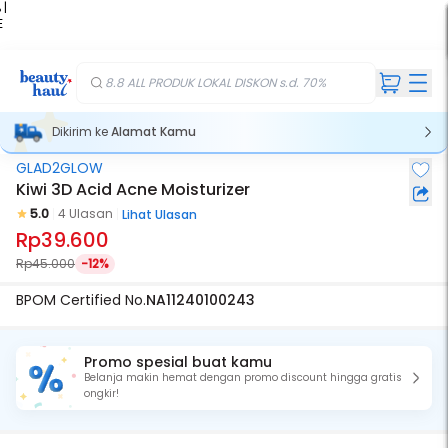
 |
E
kir
iah
8.8 ALL PRODUK LOKAL DISKON s.d. 70%
Dikirim ke
Alamat Kamu
GLAD2GLOW
Kiwi 3D Acid Acne Moisturizer
5.0
4 Ulasan
Lihat Ulasan
Rp39.600
Rp45.000
-12%
BPOM Certified No.
NA11240100243
Promo spesial buat kamu
Belanja makin hemat dengan promo discount hingga gratis
ongkir!