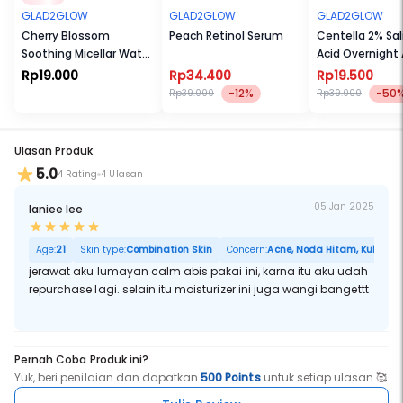
GLAD2GLOW
GLAD2GLOW
GLAD2GLOW
Cherry Blossom
Peach Retinol Serum
Centella 2% Sali
Soothing Micellar Water
Acid Overnight
Wipes
Spot Treatmen
Rp19.000
Rp34.400
Rp19.500
-12%
-50
Rp39.000
Rp39.000
Ulasan Produk
5.0
4 Rating
4 Ulasan
05 Jan 2025
laniee lee
Age:
21
Skin type:
Combination Skin
Concern:
Acne, Noda Hitam, Kulit Keri
jerawat aku lumayan calm abis pakai ini, karna itu aku udah
repurchase lagi. selain itu moisturizer ini juga wangi bangettt
Pernah Coba Produk ini?
Yuk, beri penilaian dan dapatkan
500 Points
untuk setiap ulasan 🥰