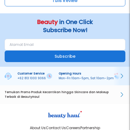
Tulis Review
Beauty
in One Click
Subscribe Now!
Subscribe
Customer Service
Opening Hours
Pa
+62 813 1000 9066
Mon–Fri 10am–5pm, Sat 10am–2pm
On
Temukan Promo Produk Kecantikan hingga Skincare dan Makeup
Terbaik di BeautyHaul
About Us
Contact Us
Careers
Partnership