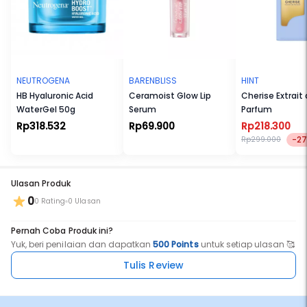
NEUTROGENA
BARENBLISS
HINT
HB Hyaluronic Acid
Ceramoist Glow Lip
Cherise Extrait
WaterGel 50g
Serum
Parfum
Rp318.532
Rp69.900
Rp218.300
-2
Rp299.000
Ulasan Produk
0
0 Rating
0 Ulasan
Pernah Coba Produk ini?
Yuk, beri penilaian dan dapatkan
500 Points
untuk setiap ulasan 🥰
Tulis Review