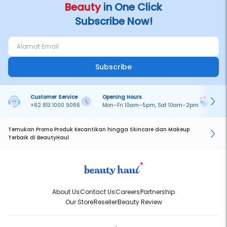
Beauty
in One Click
Subscribe Now!
Subscribe
Customer Service
Opening Hours
Pa
+62 813 1000 9066
Mon–Fri 10am–5pm, Sat 10am–2pm
On
Temukan Promo Produk Kecantikan hingga Skincare dan Makeup
Terbaik di BeautyHaul
About Us
Contact Us
Careers
Partnership
Our Store
Reseller
Beauty Review