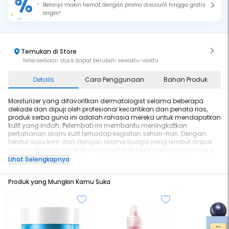
Belanja makin hemat dengan promo discount hingga gratis
ongkir!
Temukan di Store
Ketersediaan stock dapat berubah sewaktu-waktu
Details
Cara Penggunaan
Bahan Produk
Moisturizer yang difavoritkan dermatologist selama beberapa
dekade dan dipuji oleh profesional kecantikan dan penata rias,
produk serba guna ini adalah rahasia mereka untuk mendapatkan
kulit yang indah. Pelembab ini membantu meningkatkan
pertahanan alami kulit terhadap kegiatan sehari-hari. Dengan
tekstur susu krim dan dengan aroma bunga yang lembut dapat
mudah diserap oleh kulit, membuat kulit terasa lembut dan halus
sepanjang hari. dengan 6in 1 kegunaan yaitu : - Krim pelembab
Lihat Selengkapnya
- Base Make-up
- Masker Susu
Produk yang Mungkin Kamu Suka
- Pembersih
- After-shave
- After-sun care