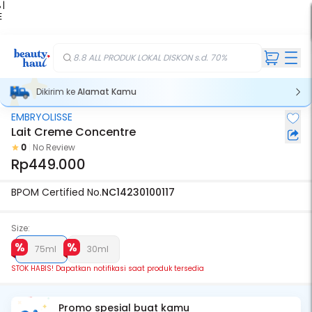
 |
E
kir
iah
8.8 ALL PRODUK LOKAL DISKON s.d. 70%
Dikirim ke
Alamat Kamu
EMBRYOLISSE
Stok Habis
Lait Creme Concentre
0
No Review
Rp449.000
BPOM Certified No.
NC14230100117
Size:
75ml
30ml
STOK HABIS! Dapatkan notifikasi saat produk tersedia
Promo spesial buat kamu