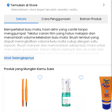
Temukan di Store
Ketersediaan stock dapat berubah sewaktu-waktu
Details
Cara Penggunaan
Bahan Produk
Mempertebal bulu mata, hasil akhir yang cantik tanpa
menggumpal. Tekstur cairan film yang halus melapisi dan
menambah volume ketebalan bulu mata. Brush lembut yang
dapat meningkatkan volume bulu mata cukup dengan satu
lapisan. Brush menyisir dan memisahkan setiap bulu mata untuk
mencegah gumpalan. tahan sebum, keringat dan air mata dan
juga gesekan, menjauhkan dari "panda eyes" sepanjang hari.
untuk menghapusnya cukup bilas perlahan dengan air hangat.
Lihat Selengkapnya
Brush lembut yang dapat meningkatkan volume bulu mata dalam
satu lapisan. Brush menyisir dan memisahkan setiap bulu mata
Produk yang Mungkin Kamu Suka
untuk mencegah gumpalan. Active Ingredients: Moisturizing
ingredients: HYDROLYZED SILK, PYRUS MALUS (APPLE) FRUIT EXTRACT,
HONEY