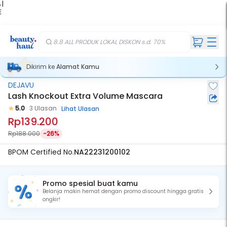
 |
E
kir
iah
8.8 ALL PRODUK LOKAL DISKON s.d. 70%
Dikirim ke
Alamat Kamu
DEJAVU
Lash Knockout Extra Volume Mascara
5.0
3 Ulasan
Lihat Ulasan
Rp139.200
Rp188.000
-26%
BPOM Certified No.
NA22231200102
Promo spesial buat kamu
Belanja makin hemat dengan promo discount hingga gratis
ongkir!