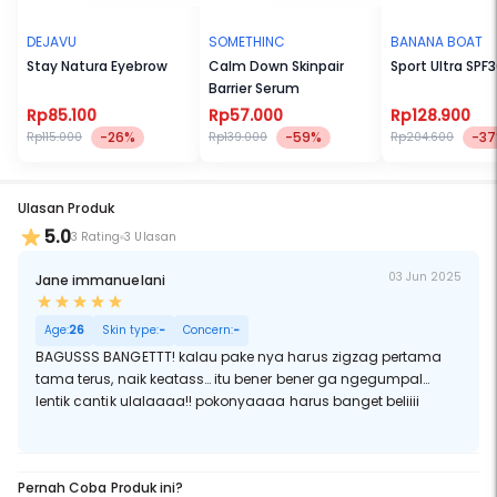
DEJAVU
SOMETHINC
BANANA BOAT
Stay Natura Eyebrow
Calm Down Skinpair
Sport Ultra SPF
Barrier Serum
Rp85.100
Rp57.000
Rp128.900
-26%
-59%
-3
Rp115.000
Rp139.000
Rp204.600
Ulasan Produk
5.0
3 Rating
3 Ulasan
03 Jun 2025
Jane immanuelani
Age:
26
Skin type:
-
Concern:
-
BAGUSSS BANGETTT! kalau pake nya harus zigzag pertama
tama terus, naik keatass… itu bener bener ga ngegumpal…
lentik cantik ulalaaaa!! pokonyaaaa harus banget beliiii
Pernah Coba Produk ini?