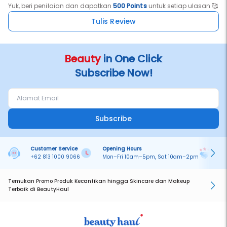
Yuk, beri penilaian dan dapatkan
500 Points
untuk setiap ulasan 🥰
Tulis Review
Beauty
in One Click
Subscribe Now!
Subscribe
Customer Service
Opening Hours
Pa
+62 813 1000 9066
Mon–Fri 10am–5pm, Sat 10am–2pm
On
Temukan Promo Produk Kecantikan hingga Skincare dan Makeup
Terbaik di BeautyHaul