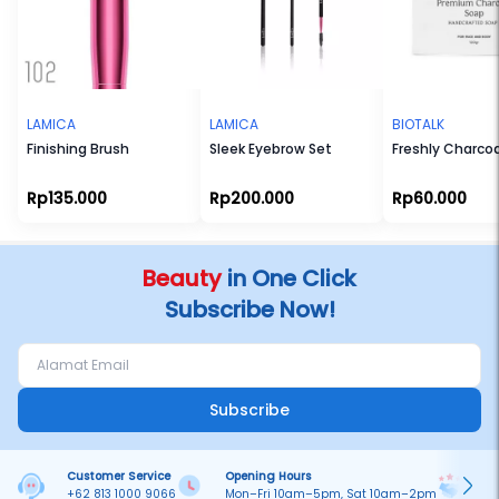
LAMICA
LAMICA
BIOTALK
Finishing Brush
Sleek Eyebrow Set
Freshly Charco
Rp135.000
Rp200.000
Rp60.000
Beauty
in One Click
Subscribe Now!
Subscribe
Customer Service
Opening Hours
Pa
+62 813 1000 9066
Mon–Fri 10am–5pm, Sat 10am–2pm
On