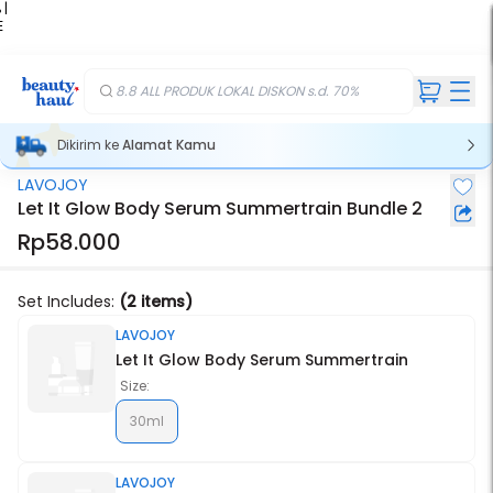
 |
E
kir
iah
8.8 ALL PRODUK LOKAL DISKON s.d. 70%
Dikirim ke
Alamat Kamu
LAVOJOY
Stok Habis
Let It Glow Body Serum Summertrain Bundle 2
Rp58.000
Set Includes:
(2 items)
LAVOJOY
Let It Glow Body Serum Summertrain
Size:
30ml
LAVOJOY