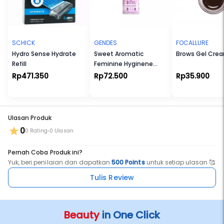
ombre)
SCHICK
GENDES
FOCALLURE
Hydro Sense Hydrate
Sweet Aromatic
Brows Gel Cre
Refill
Feminine Hyginene
Wash Foam 55ml
Rp471.350
Rp72.500
Rp35.900
Ulasan Produk
0
0 Rating
0 Ulasan
Pernah Coba Produk ini?
Yuk, beri penilaian dan dapatkan
500 Points
untuk setiap ulasan 🥰
Tulis Review
Beauty
in One Click