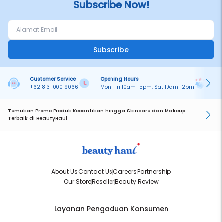
Subscribe Now!
Subscribe
Customer Service
Opening Hours
Pa
+62 813 1000 9066
Mon–Fri 10am–5pm, Sat 10am–2pm
On
Temukan Promo Produk Kecantikan hingga Skincare dan Makeup
Terbaik di BeautyHaul
About Us
Contact Us
Careers
Partnership
Our Store
Reseller
Beauty Review
Layanan Pengaduan Konsumen