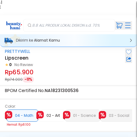
 |
E
kir
iah
8.8 ALL PRODUK LOKAL DISKON s.d. 70%
Dikirim ke
Alamat Kamu
PRETTYWELL
Lipscreen
0
No Review
Rp65.900
Rp74.000
-11%
BPOM Certified No.
NA18231300536
Color:
04 - Math
02 - Art
01 - Science
03 - Social
Hemat
Rp8.100