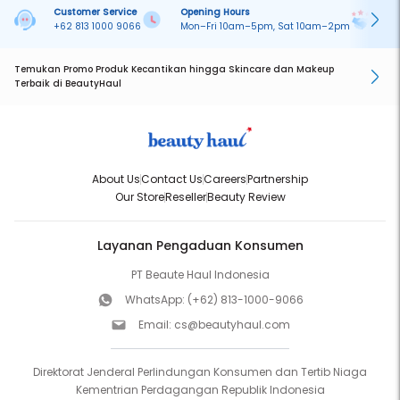
Customer Service
Opening Hours
Pa
+62 813 1000 9066
Mon–Fri 10am–5pm, Sat 10am–2pm
On
Temukan Promo Produk Kecantikan hingga Skincare dan Makeup
Terbaik di BeautyHaul
About Us
Contact Us
Careers
Partnership
Our Store
Reseller
Beauty Review
Layanan Pengaduan Konsumen
PT Beaute Haul Indonesia
WhatsApp:
(+62) 813-1000-9066
Email:
cs@beautyhaul.com
Direktorat Jenderal Perlindungan Konsumen dan Tertib Niaga
Kementrian Perdagangan Republik Indonesia