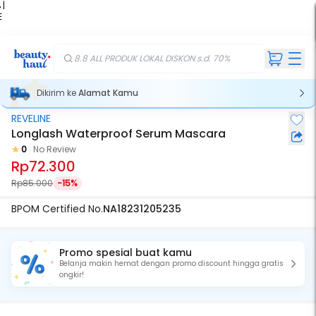
 |
E
kir
iah
8.8 ALL PRODUK LOKAL DISKON s.d. 70%
Dikirim ke
Alamat Kamu
REVELINE
Longlash Waterproof Serum Mascara
0
No Review
Rp72.300
Rp85.000
-15%
BPOM Certified No.
NA18231205235
Promo spesial buat kamu
Belanja makin hemat dengan promo discount hingga gratis
ongkir!