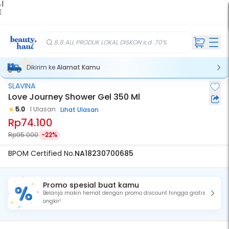
 |
E
kir
iah
8.8 ALL PRODUK LOKAL DISKON s.d. 70%
Dikirim ke
Alamat Kamu
SLAVINA
Love Journey Shower Gel 350 Ml
5.0
1 Ulasan
Lihat Ulasan
Rp74.100
Rp95.000
-22%
BPOM Certified No.
NA18230700685
Promo spesial buat kamu
Belanja makin hemat dengan promo discount hingga gratis
ongkir!