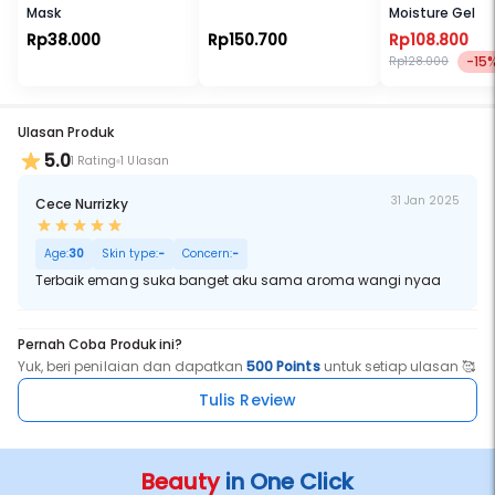
Mask
Moisture Gel
Rp38.000
Rp150.700
Rp108.800
-15
Rp128.000
Ulasan Produk
5.0
1 Rating
1 Ulasan
31 Jan 2025
Cece Nurrizky
Age:
30
Skin type:
-
Concern:
-
Terbaik emang suka banget aku sama aroma wangi nyaa
Pernah Coba Produk ini?
Yuk, beri penilaian dan dapatkan
500 Points
untuk setiap ulasan 🥰
Tulis Review
Beauty
in One Click