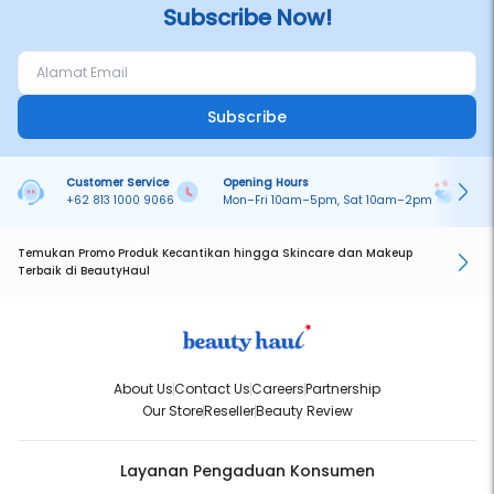
Subscribe Now!
Subscribe
Customer Service
Opening Hours
Pa
+62 813 1000 9066
Mon–Fri 10am–5pm, Sat 10am–2pm
On
Temukan Promo Produk Kecantikan hingga Skincare dan Makeup
Terbaik di BeautyHaul
About Us
Contact Us
Careers
Partnership
Our Store
Reseller
Beauty Review
Layanan Pengaduan Konsumen