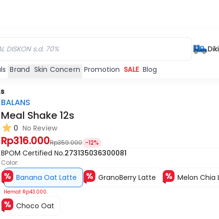
Dik
ls
Brand
Skin Concern
Promotion
SALE
Blog
2s
BALANS
Meal Shake 12s
0
No Review
Rp316.000
Rp359.000
-12%
BPOM Certified No.
273135036300081
Color:
Banana Oat Latte
GranoBerry Latte
Melon Chia 
Hemat
Rp43.000
Choco Oat