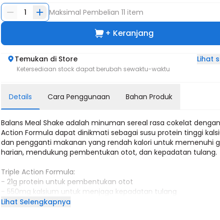
1
Maksimal Pembelian
11
item
+ Keranjang
Lihat
Temukan di Store
Ketersediaan stock dapat berubah sewaktu-waktu
Details
Cara Penggunaan
Bahan Produk
Balans Meal Shake adalah minuman sereal rasa cokelat dengan 
Action Formula dapat dinikmati sebagai susu protein tinggi kal
dan pengganti makanan yang rendah kalori untuk memenuhi gi
harian, mendukung pembentukan otot, dan kepadatan tulang.
Triple Action Formula:
- 21g protein untuk pembentukan otot
- 550mg kalsium untuk menjaga kepadatan tulang
- Hanya 190kcal, cocok untuk defisit kalori
Lihat Selengkapnya