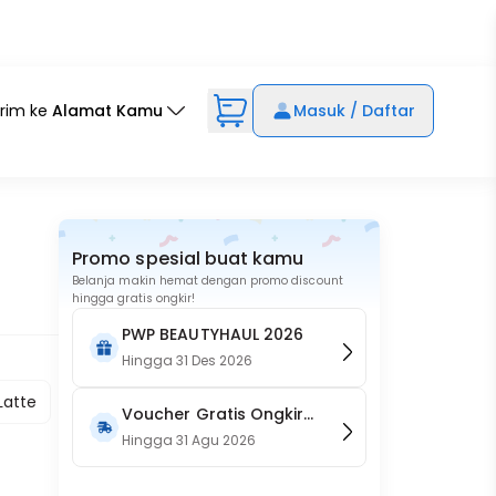
irim ke
Alamat Kamu
Masuk / Daftar
Promo spesial buat kamu
Belanja makin hemat dengan promo discount
hingga gratis ongkir!
PWP BEAUTYHAUL 2026
Hingga
31 Des 2026
Latte
Voucher Gratis Ongkir
15RB (Only on Website)
Hingga
31 Agu 2026