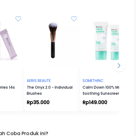
um,
 Oat,
Vitamin
sui
AERIS BEAUTE
SOMETHINC
rries 14s
The Onyx 2.0 - Individual
Calm Down 100% Mineral
boba
Brushes
Soothing Sunscreen SPF
50+ PA++++
Rp35.000
Rp149.000
ir.
ah Coba Produk ini?