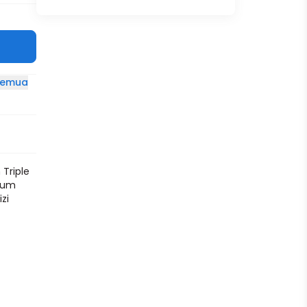
 semua
Triple
sium
zi