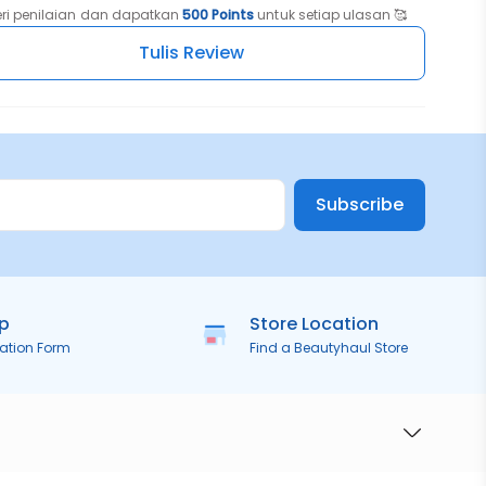
eri penilaian dan dapatkan
500 Points
untuk setiap ulasan 🥰
sultasi
Tulis Review
Subscribe
ip
Store Location
ration Form
Find a Beautyhaul Store