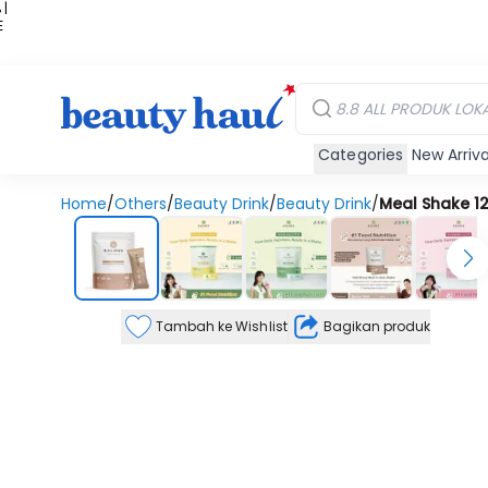
 |
E
kir
iah
Categories
New Arriva
Home
/
Others
/
Beauty Drink
/
Beauty Drink
/
Meal Shake 1
Tambah ke Wishlist
Bagikan produk