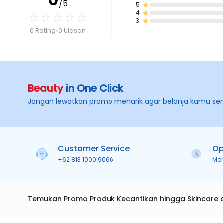
/5
5
4
3
0 Rating
0 Ulasan
Beauty
in One Click
Jangan lewatkan promo menarik agar belanja kamu se
Customer Service
Op
+62 813 1000 9066
Mo
Temukan Promo Produk Kecantikan hingga Skincare 