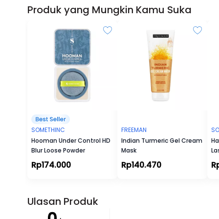
Produk yang Mungkin Kamu Suka
SOMETHINC
FREEMAN
SO
Hooman Under Control HD
Indian Turmeric Gel Cream
Ha
Blur Loose Powder
Mask
La
Ma
Rp174.000
Rp140.470
R
Ulasan Produk
0