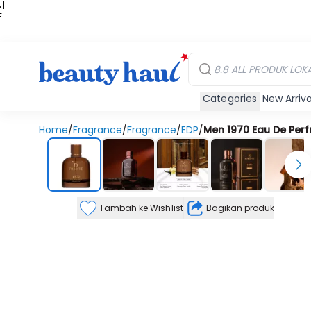
 |
E
kir
iah
Categories
New Arriva
Home
/
Fragrance
/
Fragrance
/
EDP
/
Men 1970 Eau De Per
Tambah ke Wishlist
Bagikan produk