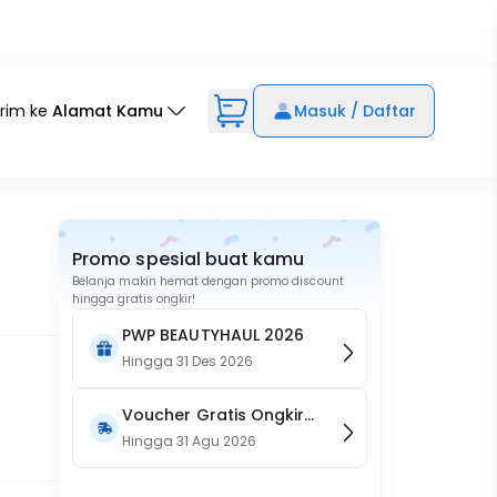
irim ke
Alamat Kamu
Masuk / Daftar
Promo spesial buat kamu
Belanja makin hemat dengan promo discount
hingga gratis ongkir!
PWP BEAUTYHAUL 2026
Hingga
31 Des 2026
Voucher Gratis Ongkir
15RB (Only on Website)
Hingga
31 Agu 2026