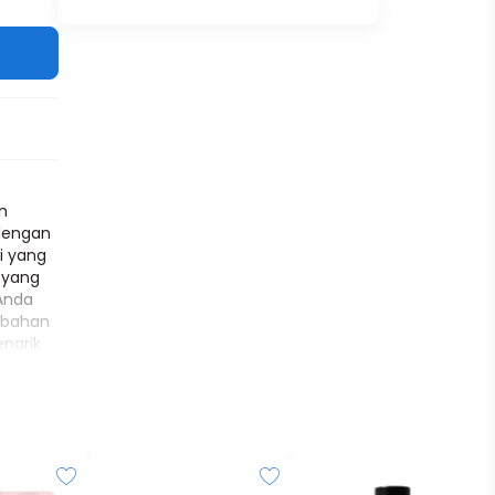
n
n
 dengan
i yang
 yang
Anda
-bahan
enarik