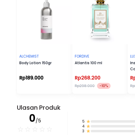
ALCHEMIST
FORDIVE
LU
Body Lotion 150gr
Atlantis 100 ml
In
Co
Rp189.000
Rp268.200
R
Rp298.000
-10%
Rp
Ulasan Produk
0
/5
5
4
3