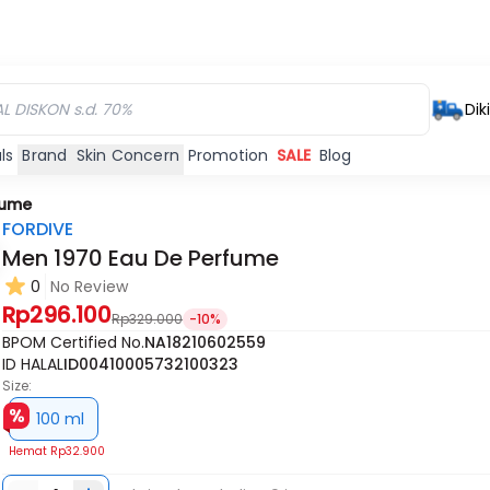
Dik
ls
Brand
Skin Concern
Promotion
SALE
Blog
fume
FORDIVE
Men 1970 Eau De Perfume
0
No Review
Rp296.100
Rp329.000
-10%
BPOM Certified No.
NA18210602559
ID HALAL
ID00410005732100323
Size:
100 ml
Hemat
Rp32.900