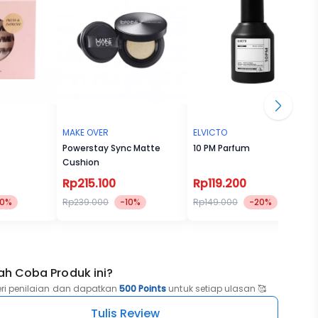
MAKE OVER
ELVICTO
Powerstay Sync Matte
10 PM Parfum
Cushion
Rp215.100
Rp119.200
30%
Rp239.000
-10%
Rp149.000
-20%
ah Coba Produk ini?
eri penilaian dan dapatkan
500 Points
untuk setiap ulasan 🥰
Tulis Review