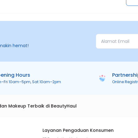
makin hemat!
ening Hours
Partnersh
n–Fri 10am–5pm, Sat 10am–2pm
Online Regist
dan Makeup Terbaik di BeautyHaul
Layanan Pengaduan Konsumen