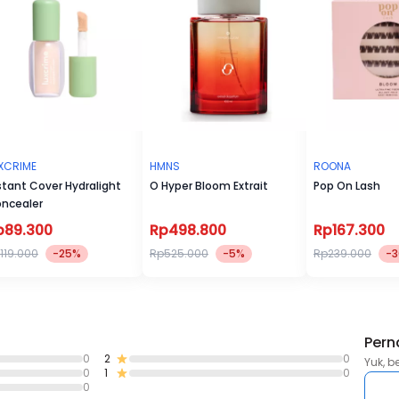
XCRIME
HMNS
ROONA
stant Cover Hydralight
O Hyper Bloom Extrait
Pop On Lash
ncealer
p89.300
Rp498.800
Rp167.300
119.000
-25%
Rp525.000
-5%
Rp239.000
-
Pern
0
2
0
Yuk, b
0
1
0
0