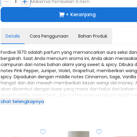
1
Maksimal Pembelian
9
item
+ Keranjang
Details
Cara Penggunaan
Bahan Produk
Fordive 1970 adalah parfum yang memancarkan aura seksi da
bergairah. Saat Anda mencium aroma ini, Anda akan merasaka
campuran dari notes bahan alami yang sweet & spicy. Dibuka
notes Pink Pepper, Juniper, Violet, Grapefruit, memberikan wang
spicy. Dipadukan dengan middle notes Cinnamon, Sage, Vanilla
hangat dan dan mewah memberikan kesan wangi old money. 
akan disambut dengan base yang manis dan halus dari bahan
seperti vanilla, tonka bean, dan toffee yang wanginya dapat m
perhatian wanita.
Lihat Selengkapnya