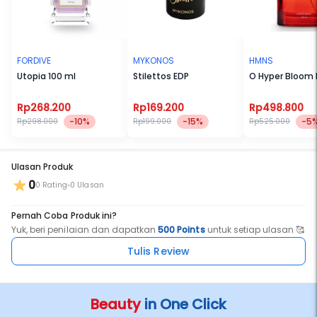
FORDIVE
MYKONOS
HMNS
Utopia 100 ml
Stilettos EDP
O Hyper Bloom E
Rp268.200
Rp169.200
Rp498.800
-10%
-15%
-5
Rp298.000
Rp199.000
Rp525.000
Ulasan Produk
0
0 Rating
0 Ulasan
Pernah Coba Produk ini?
Yuk, beri penilaian dan dapatkan
500 Points
untuk setiap ulasan 🥰
Tulis Review
Beauty
in One Click