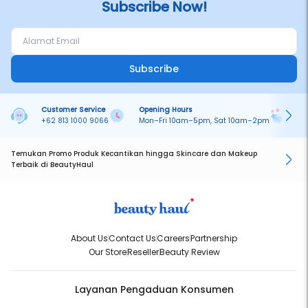
Subscribe Now!
Subscribe
Customer Service
Opening Hours
Pa
+62 813 1000 9066
Mon–Fri 10am–5pm, Sat 10am–2pm
On
Temukan Promo Produk Kecantikan hingga Skincare dan Makeup
Terbaik di BeautyHaul
About Us
Contact Us
Careers
Partnership
Our Store
Reseller
Beauty Review
Layanan Pengaduan Konsumen