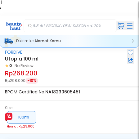
 |
E
kir
iah
8.8 ALL PRODUK LOKAL DISKON s.d. 70%
Dikirim ke
Alamat Kamu
FORDIVE
Utopia 100 ml
0
No Review
Rp268.200
Rp298.000
-10%
BPOM Certified No.
NA18230605451
Size:
100ml
Hemat
Rp29.800