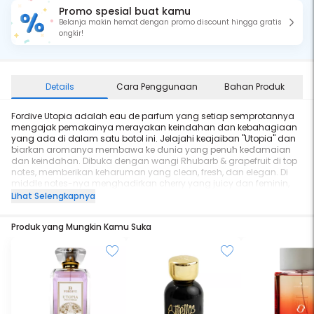
Promo spesial buat kamu
Belanja makin hemat dengan promo discount hingga gratis
ongkir!
Details
Cara Penggunaan
Bahan Produk
Fordive Utopia adalah eau de parfum yang setiap semprotannya
mengajak pemakainya merayakan keindahan dan kebahagiaan
yang ada di dalam satu botol ini. Jelajahi keajaiban "Utopia" dan
biarkan aromanya membawa ke dunia yang penuh kedamaian
dan keindahan. Dibuka dengan wangi Rhubarb & grapefruit di top
notes, memberikan keharuman yang clean, fresh, dan elegan. Di
middle notes-nya menghadirkan cherry yang juicy dan feminin,
disertai vanilla dan cinnamon lembut yang hangat memberikan
Lihat Selengkapnya
karakter manis‑segar. Seimbang tanpa membuat eneg. Ditutup
dengan base notes cashmere wood, virginia cedarwood, dan
Produk yang Mungkin Kamu Suka
amber yang memberikan kesan lembut dan mewah.