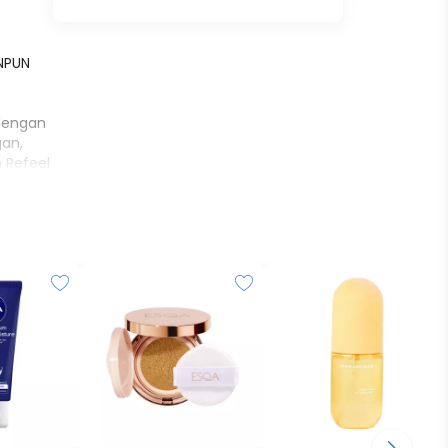
NPUN
 dengan
gan,
 Refeel
ah ada
12
 perlu
nyak