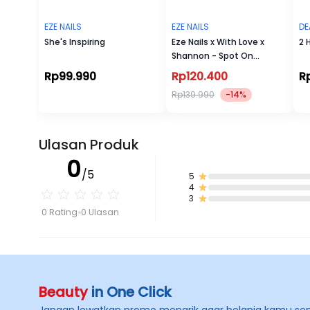
EZE NAILS
EZE NAILS
DE
She's Inspiring
Eze Nails x With Love x
2 
Shannon - Spot On
Manicure (Kuku Palsu
Rp99.990
Rp120.400
R
Tempel)
Rp139.990
-14%
Ulasan Produk
0
/5
5
4
3
0 Rating
0 Ulasan
Beauty
in One Click