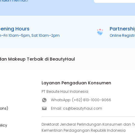
makin hemat!
ening Hours
Partnersh
n–Fri 10am–5pm, Sat 10am–2pm
Online Regist
dan Makeup Terbaik di BeautyHaul
Layanan Pengaduan Konsumen
PT Beaute Haul Indonesia
WhatsApp:
(+62) 813-1000-9066
ions)
Email:
cs@beautyhaul.com
Direktorat Jenderal Perlindungan Konsumen dan Te
olicy
Kementrian Perdagangan Republik Indonesia