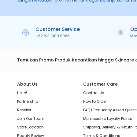
Jangan lewatkan promo menarik agar belanja kamu se
Customer Service
Op
+62 813 1000 9066
Mo
Temukan Promo Produk Kecantikan hingga Skincare 
About Us
Customer Care
Hello!
Contact Us
Partnership
How to Order
Reseller
FAQ (Frequently Asked Quest
Join Our Team
Membership Loyalty Points
Store Location
Shipping, Delivery, & Return P
Beauty Review
Terms & Conditions