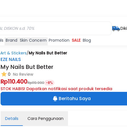
Dik
ls
Brand
Skin Concern
Promotion
SALE
Blog
 Art & Stickers
/
My Nails But Better
EZE NAILS
My Nails But Better
0
No Review
Rp110.400
Rp119.990
-8%
STOK HABIS! Dapatkan notifikasi saat produk tersedia
Beritahu Saya
Details
Cara Penggunaan