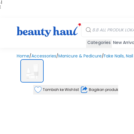
 |
E
kir
iah
Categories
New Arriva
Home
/
Accessories
/
Manicure & Pedicure
/
Fake Nails, Nail
Tambah ke Wishlist
Bagikan produk