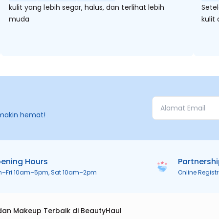
kulit yang lebih segar, halus, dan terlihat lebih
Sete
muda
kulit
makin hemat!
ening Hours
Partnersh
n–Fri 10am–5pm, Sat 10am–2pm
Online Regist
dan Makeup Terbaik di BeautyHaul