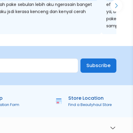
lah pake sebulan lebih aku ngerasain banget
efek agak ke
 aku jsdi kerasa kenceng dan kenyal cerah
ya, bukan yg
pake pelemba
sampe ngga
Subscribe
ip
Store Location
ration Form
Find a Beautyhaul Store