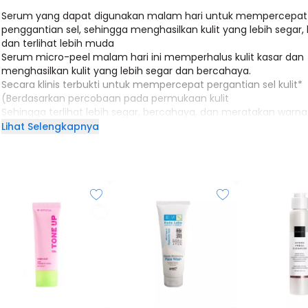
Serum yang dapat digunakan malam hari untuk mempercepat
penggantian sel, sehingga menghasilkan kulit yang lebih segar, 
dan terlihat lebih muda
Serum micro-peel malam hari ini memperhalus kulit kasar dan
menghasilkan kulit yang lebih segar dan bercahaya.
Secara klinis terbukti untuk mempercepat pergantian sel kulit*
(Berdasarkan percobaan pada permukaan kulit
Sehingga terlihat lebih segar, bercahaya, dan meratakan warna 
(Hasil berdasarkan percobaan yang diawasi dermatolog)
Lihat Selengkapnya
Digunakan di malam hari. Oleskan setelah membersihkan wajah
kemudian gunakan toner sebelum menggunakan serum. Setela
gunakan krim malam anda