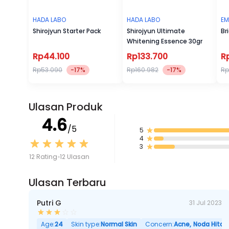
HADA LABO
HADA LABO
EM
Shirojyun Starter Pack
Shirojyun Ultimate
Br
Whitening Essence 30gr
Rp44.100
Rp133.700
R
Rp53.090
-17%
Rp160.982
-17%
Rp
Ulasan Produk
4.6
/5
5
4
3
12 Rating
12 Ulasan
Ulasan Terbaru
Putri G
31 Jul 2023
Age:
24
Skin type:
Normal Skin
Concern:
Acne, Noda Hitam,