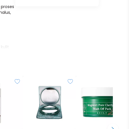
 proses
halus,
kulit
,
h itu