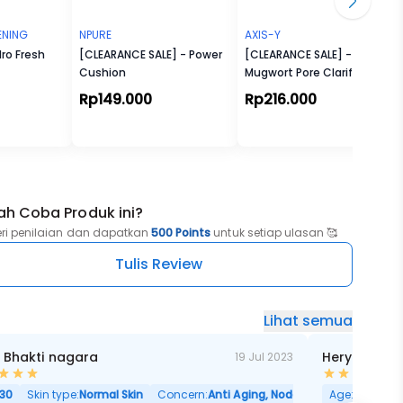
ENING
NPURE
AXIS-Y
ro Fresh
[CLEARANCE SALE] - Power
[CLEARANCE SALE] -
Cushion
Mugwort Pore Clarifying
Wash Off Pack
Rp149.000
Rp216.000
ah Coba Produk ini?
eri penilaian dan dapatkan
500 Points
untuk setiap ulasan 🥰
Tulis Review
Lihat semua
a Bhakti nagara
Hery Adi
19 Jul 2023
30
Skin type:
Normal Skin
Concern:
Anti Aging, Noda Hitam, Pori Besar
Age:
36
Skin