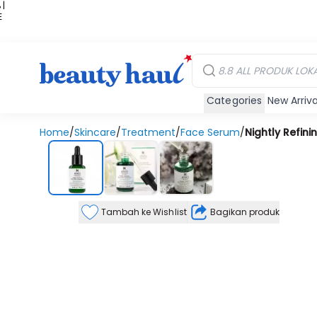
 |
E
kir
iah
Categories
New Arriva
Home
/
Skincare
/
Treatment
/
Face Serum
/
Nightly Refin
Tambah ke Wishlist
Bagikan produk