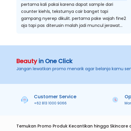
pertama kali pakai karena dapat sample dari
counter kiehls, teksturnya cair banget tapi
gampang nyerep dikulit. pertama pake wajah fine2
aja tapi pas diterusin malah jadi muncul jerawat
batu dan beruntusan
Beauty
in One Click
Jangan lewatkan promo menarik agar belanja kamu se
Customer Service
Op
+62 813 1000 9066
Mo
Temukan Promo Produk Kecantikan hingga Skincare 