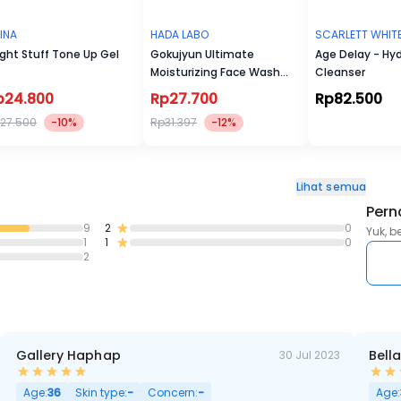
INA
HADA LABO
SCARLETT WHIT
ight Stuff Tone Up Gel
Gokujyun Ultimate
Age Delay - Hyd
Moisturizing Face Wash
Cleanser
50g
p24.800
Rp27.700
Rp82.500
27.500
-10%
Rp31.397
-12%
Lihat semua
Pern
9
2
0
Yuk, b
1
1
0
2
Gallery Haphap
Bell
30 Jul 2023
 Pori Besar
Age:
36
Skin type:
-
Concern:
-
Age: