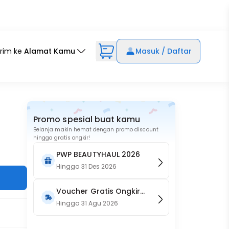
irim ke
Alamat Kamu
Masuk / Daftar
Promo spesial buat kamu
Belanja makin hemat dengan promo discount
hingga gratis ongkir!
PWP BEAUTYHAUL 2026
Hingga
31 Des 2026
Voucher Gratis Ongkir
15RB (Only on Website)
Hingga
31 Agu 2026