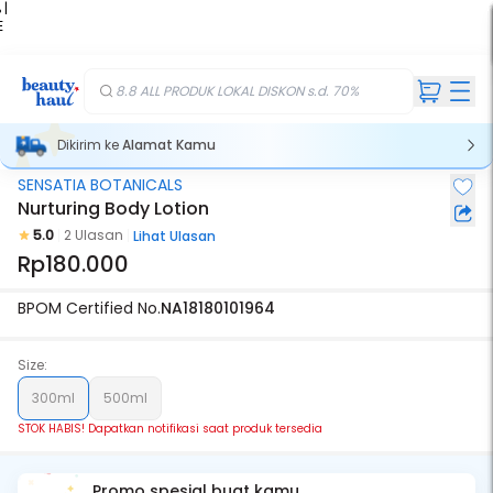
 |
E
kir
iah
8.8 ALL PRODUK LOKAL DISKON s.d. 70%
Dikirim ke
Alamat Kamu
SENSATIA BOTANICALS
Stok Habis
Nurturing Body Lotion
5.0
2 Ulasan
Lihat Ulasan
Rp180.000
BPOM Certified No.
NA18180101964
Size:
300ml
500ml
STOK HABIS! Dapatkan notifikasi saat produk tersedia
Promo spesial buat kamu