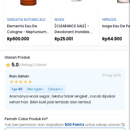
Cocok untuk Ibu Hamil dan Menyusui. Cocok untuk Vegetarian dan
Vegan. Tidak Melalui Uji Coba terhadap Hewan. Tanpa Bahan yang
Membahayakan Eksistensi Terumbu Karang. Tersertifikasi Halal.
SENSATIA BOTANICALS
NIVEA
HIPNOZA
Elements Eau De
[CLEARANCE SALE] -
Isaga Eau De P
Cologne - Neptunium
Deodorant Invisible
(Np)
Black & White Fresh Roll
Rp600.000
Rp25.001
Rp64.900
On
Ulasan Produk
5.0
2 Rating
2 Ulasan
10 Aug 2023
Rian Adrian
Age:
40
Skin type:
-
Concern:
-
Aromanya enak segar , tekstur tidak lengket , cocok dipakai
sehari hari. Bikin kulit jadi lembab dan lembut
Pernah Coba Produk ini?
Yuk, beri penilaian dan dapatkan
500 Points
untuk setiap ulasan 🥰