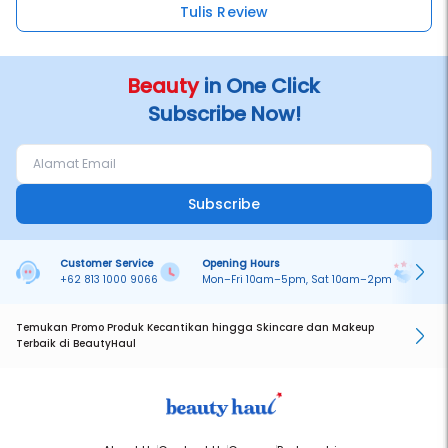
Tulis Review
Beauty
in One Click
Subscribe Now!
Subscribe
Customer Service
Opening Hours
Pa
+62 813 1000 9066
Mon–Fri 10am–5pm, Sat 10am–2pm
On
Temukan Promo Produk Kecantikan hingga Skincare dan Makeup
Terbaik di BeautyHaul