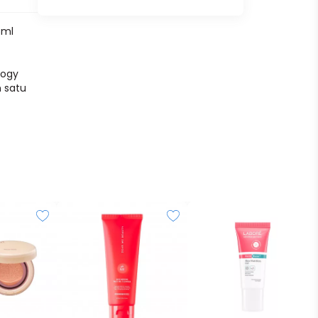
5ml
logy
 satu
pa