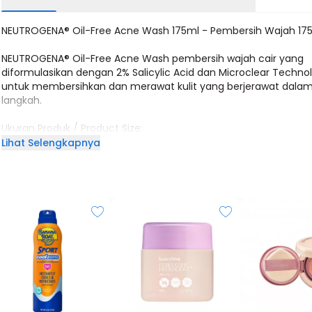
NEUTROGENA® Oil-Free Acne Wash 175ml - Pembersih Wajah 17
NEUTROGENA® Oil-Free Acne Wash pembersih wajah cair yang
diformulasikan dengan 2% Salicylic Acid dan Microclear Techno
untuk membersihkan dan merawat kulit yang berjerawat dalam
langkah.
Ukuran Produk / Product Size:
175ml
Lihat Selengkapnya
Manfaat Produk / Product Benefit:
- Membantu mengurangi minyak
- Membersihkan pori-pori yang tersumbat dengan lembut tan
membuat kulit terlalu kering
Klaim Produk / Product Claim: (bullet points)
- Dengan Microclear Technology
- Mengandung 2% Salicylic Acid
- Tidak membuat kulit terlalu kering