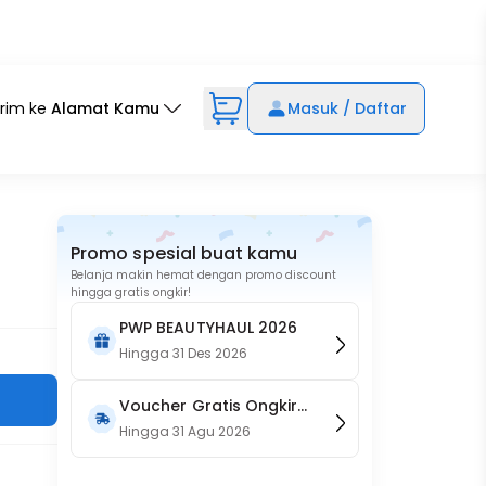
irim ke
Alamat Kamu
Masuk / Daftar
Promo spesial buat kamu
Belanja makin hemat dengan promo discount
hingga gratis ongkir!
PWP BEAUTYHAUL 2026
Hingga
31 Des 2026
Voucher Gratis Ongkir
15RB (Only on Website)
Hingga
31 Agu 2026