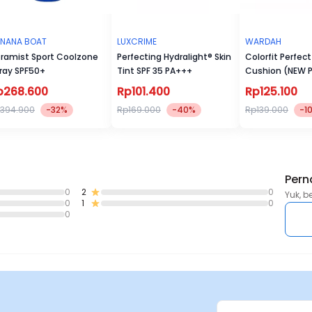
Nomor BPOM / BPOM Number:
NA26201200076
NANA BOAT
LUXCRIME
WARDAH
tramist Sport Coolzone
Perfecting Hydralight® Skin
Colorfit Perfec
ray SPF50+
Tint SPF 35 PA+++
Cushion (NEW 
p268.600
Rp101.400
Rp125.100
394.900
-32%
Rp169.000
-40%
Rp139.000
-1
Pern
0
2
0
Yuk, b
0
1
0
0