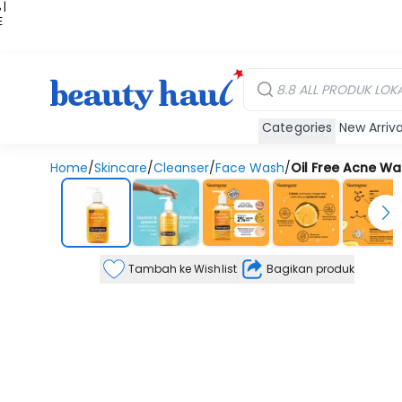
 |
E
kir
iah
Categories
New Arriva
Home
/
Skincare
/
Cleanser
/
Face Wash
/
Oil Free Acne Wa
Tambah ke Wishlist
Bagikan produk