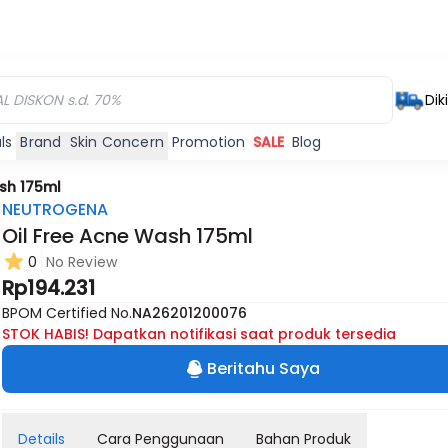
Dik
ls
Brand
Skin Concern
Promotion
SALE
Blog
sh 175ml
NEUTROGENA
Oil Free Acne Wash 175ml
0
No Review
Rp194.231
BPOM Certified No.
NA26201200076
STOK HABIS! Dapatkan notifikasi saat produk tersedia
Beritahu Saya
Details
Cara Penggunaan
Bahan Produk