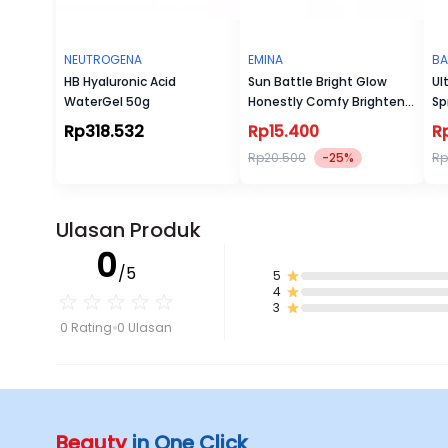
NEUTROGENA
EMINA
BA
HB Hyaluronic Acid
Sun Battle Bright Glow
Ul
WaterGel 50g
Honestly Comfy Brighten
Sp
& Repair Barrier Airy Sun
Rp318.532
Rp15.400
R
Protection SPF 35 PA+++
Rp20.500
-25%
Rp
Ulasan Produk
0
/5
5
4
3
0 Rating
0 Ulasan
Beauty
in One Click