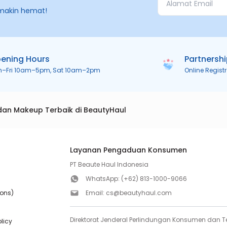
makin hemat!
ening Hours
Partnersh
n–Fri 10am–5pm, Sat 10am–2pm
Online Regist
dan Makeup Terbaik di BeautyHaul
Layanan Pengaduan Konsumen
PT Beaute Haul Indonesia
WhatsApp:
(+62) 813-1000-9066
ions)
Email:
cs@beautyhaul.com
Direktorat Jenderal Perlindungan Konsumen dan Te
olicy