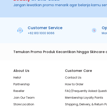
Jangan lewatkan promo menarik agar belanja kamu se
Customer Service
Op
+62 813 1000 9066
Mo
Temukan Promo Produk Kecantikan hingga Skincare 
About Us
Customer Care
Hello!
Contact Us
Partnership
How to Order
Reseller
FAQ (Frequently Asked Quest
Join Our Team
Membership Loyalty Points
Store Location
Shipping, Delivery, & Return P