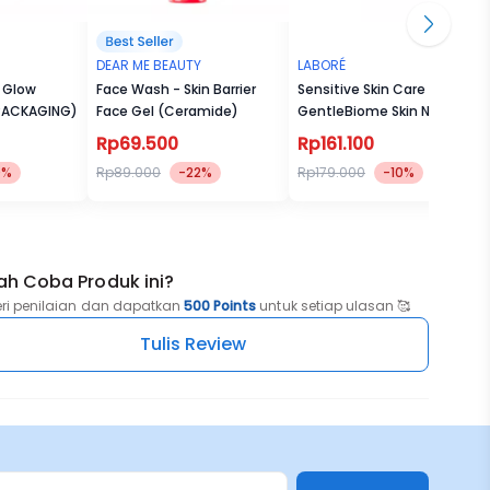
DEAR ME BEAUTY
LABORÉ
t Glow
Face Wash - Skin Barrier
Sensitive Skin Care
PACKAGING)
Face Gel (Ceramide)
GentleBiome Skin Nutrition
Gel
Rp69.500
Rp161.100
0%
Rp89.000
-22%
Rp179.000
-10%
ah Coba Produk ini?
eri penilaian dan dapatkan
500 Points
untuk setiap ulasan 🥰
Tulis Review