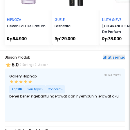
HIPNOZA
GUELE
LILITH & EVE
Eleven Eau De Parfum
Lashcara
[CLEARANCE SAL
De Parfum
Rp64.900
Rp129.000
Rp78.000
Ulasan Produk
Lihat semua
5.0
19 Rating
19 Ulasan
31 Jul 2023
Gallery Haphap
Age:
36
Skin type:
-
Concern:
-
bener bener ngebantu ngerawat dan nyembuhin jerawat aku