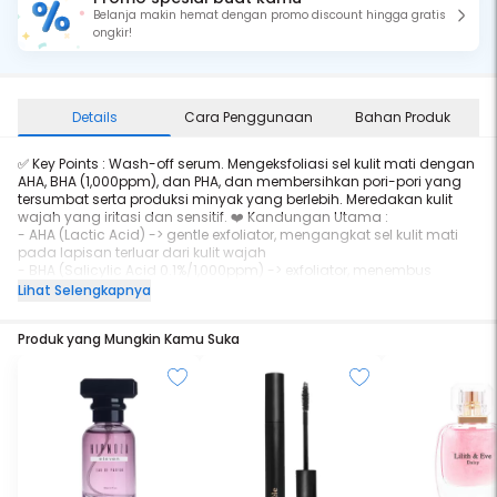
Belanja makin hemat dengan promo discount hingga gratis
ongkir!
Details
Cara Penggunaan
Bahan Produk
✅ Key Points : Wash-off serum. Mengeksfoliasi sel kulit mati dengan
AHA, BHA (1,000ppm), dan PHA, dan membersihkan pori-pori yang
tersumbat serta produksi minyak yang berlebih. Meredakan kulit
wajah yang iritasi dan sensitif. ❤️ Kandungan Utama :
- AHA (Lactic Acid) -> gentle exfoliator, mengangkat sel kulit mati
pada lapisan terluar dari kulit wajah
- BHA (Salicylic Acid 0.1%/1,000ppm) -> exfoliator, menembus
hingga lapisan terdalam untuk membersihkan pori-pori
Lihat Selengkapnya
- PHA (Gluconolactone) -> mild exfoliator dan melembapkan kulit
- DERMA-CLERA™ -> kandungan paten yang diekstrak dari White
Produk yang Mungkin Kamu Suka
Rice Flowers, membantu kulit yang sensitif dari paparan sekitar
- Houttuynia Cordata Extract -> Meredakan kulit yang
iritasi/kemerahan