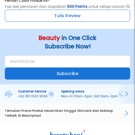
Pernah Coba Produk ini?
Yuk, beri penilaian dan dapatkan
500 Points
untuk setiap ulasan 🥰
Tulis Review
Beauty
in One Click
Subscribe Now!
Subscribe
Customer Service
Opening Hours
Pa
+62 813 1000 9066
Mon–Fri 10am–5pm, Sat 10am–2pm
On
Temukan Promo Produk Kecantikan hingga Skincare dan Makeup
Terbaik di BeautyHaul