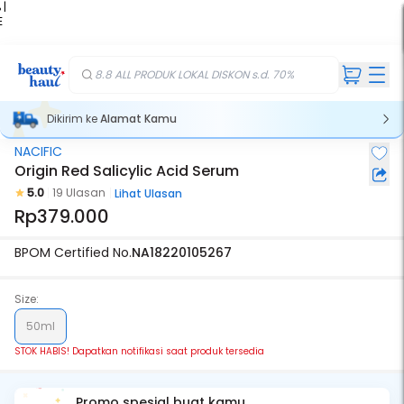
 |
E
kir
iah
8.8 ALL PRODUK LOKAL DISKON s.d. 70%
Dikirim ke
Alamat Kamu
NACIFIC
Stok Habis
Origin Red Salicylic Acid Serum
5.0
19 Ulasan
Lihat Ulasan
Rp379.000
BPOM Certified No.
NA18220105267
Size:
50ml
STOK HABIS! Dapatkan notifikasi saat produk tersedia
Promo spesial buat kamu