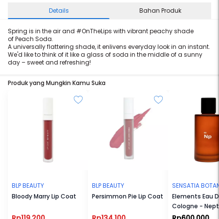
Details
Bahan Produk
Spring is in the air and #OnTheLips with vibrant peachy shade
of
Peach
Soda
.
A universally flattering shade, it enlivens everyday look in an instant.
We'd like to think of it like a glass of
soda
in the middle of a sunny
day – sweet and refreshing!
Produk yang Mungkin Kamu Suka
BLP BEAUTY
BLP BEAUTY
SENSATIA BOTA
Bloody Marry Lip Coat
Persimmon Pie Lip Coat
Elements Eau 
Cologne - Nep
(Np)
Rp119.200
Rp134.100
Rp600.000