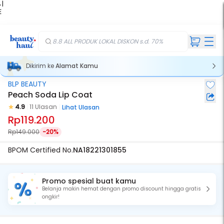
 |
E
kir
iah
8.8 ALL PRODUK LOKAL DISKON s.d. 70%
Dikirim ke
Alamat Kamu
BLP BEAUTY
Peach Soda Lip Coat
4.9
11 Ulasan
Lihat Ulasan
Rp119.200
Rp149.000
-20%
BPOM Certified No.
NA18221301855
Promo spesial buat kamu
Belanja makin hemat dengan promo discount hingga gratis
ongkir!