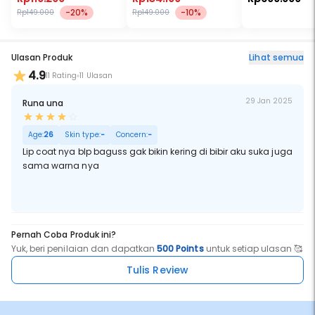
-20%
-10%
Rp149.000
Rp149.000
Ulasan Produk
Lihat semua
4.9
11 Rating
11 Ulasan
29 Jan 2025
Runa una
Age:
26
Skin type:
-
Concern:
-
Lip coat nya blp baguss gak bikin kering di bibir aku suka juga
sama warna nya
Pernah Coba Produk ini?
Yuk, beri penilaian dan dapatkan
500 Points
untuk setiap ulasan 🥰
Tulis Review