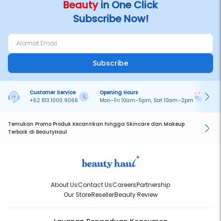
Beauty
in One Click
Subscribe Now!
Subscribe
Customer Service
Opening Hours
Pa
+62 813 1000 9066
Mon–Fri 10am–5pm, Sat 10am–2pm
On
Temukan Promo Produk Kecantikan hingga Skincare dan Makeup
Terbaik di BeautyHaul
About Us
Contact Us
Careers
Partnership
Our Store
Reseller
Beauty Review