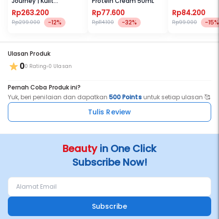
Journey | Kulit
Protein Cream 50mL
sensitif/Luka Kering
Rp263.200
Rp77.600
Rp84.200
(300ml)
-12%
-32%
-15%
Rp299.000
Rp114.100
Rp99.000
Ulasan Produk
0
0 Rating
0 Ulasan
Pernah Coba Produk ini?
Yuk, beri penilaian dan dapatkan
500 Points
untuk setiap ulasan 🥰
Tulis Review
Beauty
in One Click
Subscribe Now!
Subscribe