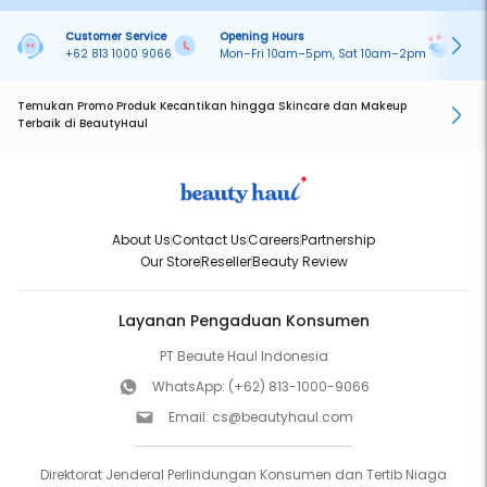
Customer Service
Opening Hours
Pa
+62 813 1000 9066
Mon–Fri 10am–5pm, Sat 10am–2pm
On
Temukan Promo Produk Kecantikan hingga Skincare dan Makeup
Terbaik di BeautyHaul
About Us
Contact Us
Careers
Partnership
Our Store
Reseller
Beauty Review
Layanan Pengaduan Konsumen
PT Beaute Haul Indonesia
WhatsApp:
(+62) 813-1000-9066
Email:
cs@beautyhaul.com
Direktorat Jenderal Perlindungan Konsumen dan Tertib Niaga