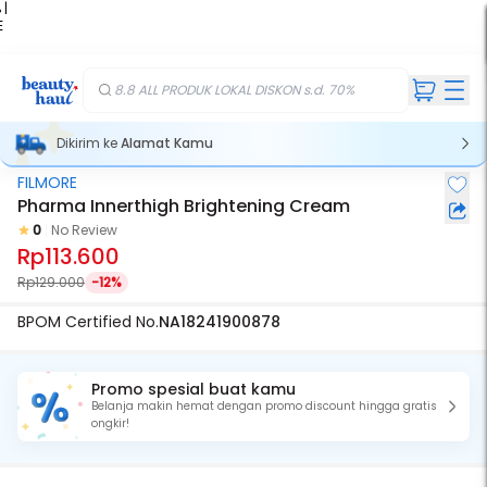
 |
E
kir
iah
8.8 ALL PRODUK LOKAL DISKON s.d. 70%
Dikirim ke
Alamat Kamu
FILMORE
Pharma Innerthigh Brightening Cream
0
No Review
Rp113.600
Rp129.000
-12%
BPOM Certified No.
NA18241900878
Promo spesial buat kamu
Belanja makin hemat dengan promo discount hingga gratis
ongkir!