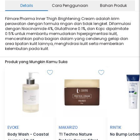
Details
Cara Penggunaan
Bahan Produk
Filmore Pharma Inner Thigh Brightening Cream adalah krim
perawatan dengan formula ringan dan tidak lengket. Diformulasi
dengan Niacinamide 4%, Glutathione 0.1%, dan Kojic dipalmitate
0.5% untuk membantu memudarkan hiperpigmentasi kulit,
mencerahkan paha bagian dalam yang cenderung gelap dan
area lipatan kulit lainnya, menghidrasi kulit serta memberikan
kelembutan pada kulit.
Produk yang Mungkin Kamu Suka
EVOKE
MAKARIZO
RINTIK
Body Wash - Coastal
T1 Techno Nature
No Bump Lotio