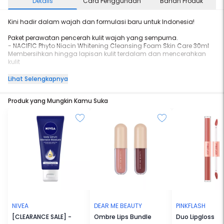
Details
Cara Penggunaan
Bahan Produk
Kini hadir dalam wajah dan formulasi baru untuk Indonesia!
Paket perawatan pencerah kulit wajah yang sempurna.
- NACIFIC Phyto Niacin Whitening Cleansing Foam Skin Care 30ml
Membersihkan hingga lapisan kulit terdalam dan mencerahkan
kulit
- NACIFIC Phyto Niacin Whitening Toner Skin Care 30ml
Lihat Selengkapnya
Brightening Toner yang mengandung Niacinamide 5% untuk
mencerahkan kulit wajah yang kusam.
Produk yang Mungkin Kamu Suka
- NACIFIC Phyto Niacin Whitening Essence Skin Care 10ml
Brightening Essence yang mengandung Niacinamide 5% untuk
mencerahkan. Dilengkapi juga dengan Bamboo Extract dan HA.
- NACIFIC Phyto Niacin Whitening Sleeping Mask Skin Care
Sleeping Mask yang mengandung 6 tipe HA. Niacinamide 5%
berfungsi untuk mencerahkan, melembabkan, dan menenangkan
kulit wajah.
NIVEA
DEAR ME BEAUTY
PINKFLASH
[CLEARANCE SALE] -
Ombre Lips Bundle
Duo Lipgloss