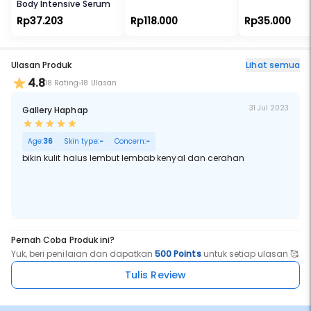
Body Intensive Serum
Rp37.203
Rp118.000
Rp35.000
Ulasan Produk
Lihat semua
4.8
18 Rating
18 Ulasan
31 Jul 2023
Gallery Haphap
Age:
36
Skin type:
-
Concern:
-
bikin kulit halus lembut lembab kenyal dan cerahan
Pernah Coba Produk ini?
Yuk, beri penilaian dan dapatkan
500 Points
untuk setiap ulasan 🥰
Tulis Review