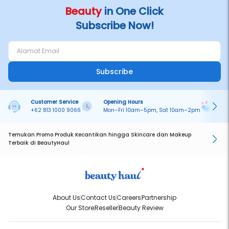
Beauty
in One Click
Subscribe Now!
Subscribe
Customer Service
Opening Hours
Pa
+62 813 1000 9066
Mon–Fri 10am–5pm, Sat 10am–2pm
On
Temukan Promo Produk Kecantikan hingga Skincare dan Makeup
Terbaik di BeautyHaul
About Us
Contact Us
Careers
Partnership
Our Store
Reseller
Beauty Review