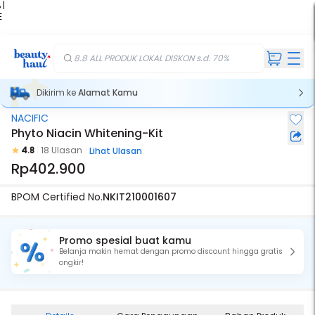
 |
E
kir
iah
8.8 ALL PRODUK LOKAL DISKON s.d. 70%
Dikirim ke
Alamat Kamu
NACIFIC
Phyto Niacin Whitening-Kit
4.8
18 Ulasan
Lihat Ulasan
Rp402.900
BPOM Certified No.
NKIT210001607
Promo spesial buat kamu
Belanja makin hemat dengan promo discount hingga gratis
ongkir!