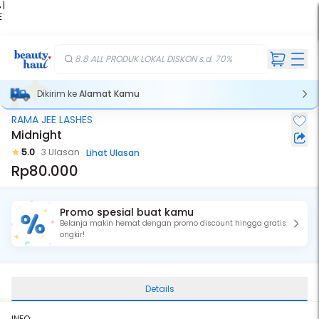
 |
E
kir
iah
8.8 ALL PRODUK LOKAL DISKON s.d. 70%
Dikirim ke
Alamat Kamu
RAMA JEE LASHES
Midnight
5.0
3 Ulasan
Lihat Ulasan
Rp80.000
Promo spesial buat kamu
Belanja makin hemat dengan promo discount hingga gratis
ongkir!
Details
INFO: