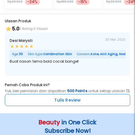
-24%
-15%
-24
Rp28.000
Rp483.000
Rp28.000
Ulasan Produk
5.0
3 Rating
3 Ulasan
30 Mar 2023
Desi Maryati
Age:
30
Skin type:
Combination Skin
Concern:
Acne, Anti Aging, Noda Hita
Buat riasan tema bold cocok banget
Pernah Coba Produk ini?
Yuk, beri penilaian dan dapatkan
500 Points
untuk setiap ulasan 🥰
Tulis Review
Beauty
in One Click
Subscribe Now!