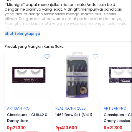
''"Midnight''' dapat menonjolkan riasan mata Anda lebih bold
dengan helaiannya yang lebat. Midnight mempunyai band tipis
yang dibuat dengan teknik terkini menggunakan bulu sintetis
pilihan. Dengan sentuhan warna coklat pada helaian dasarnya,
Midnight membuat mata Anda menyatu alami dengan bulu mata
ini.
Lihat Selengkapnya
Hair Color : Black & Brown
Produk yang Mungkin Kamu Suka
Band length (mm) : 35 mm; Lash length (mm) : 5 mm (inner), 13.5
mm (middle), 5 mm (outer); Lash Curl (mm) : 10 mm (Layer 2).
ARTISAN PRO
REAL TECHNIQUES
ARTISAN PRO
Classiques - CL1642 X
1468 Brow Set (Vol 1)
Classiques - CL
Donny Liem
Cherry Jessica
Rp21.300
Rp410.600
Rp21.300