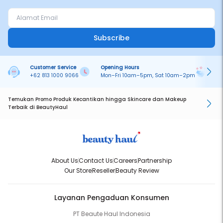
Subscribe
Customer Service
Opening Hours
Pa
+62 813 1000 9066
Mon–Fri 10am–5pm, Sat 10am–2pm
On
Temukan Promo Produk Kecantikan hingga Skincare dan Makeup
Terbaik di BeautyHaul
About Us
Contact Us
Careers
Partnership
Our Store
Reseller
Beauty Review
Layanan Pengaduan Konsumen
PT Beaute Haul Indonesia