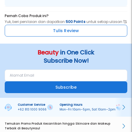
Pernah Coba Produk ini?
Yuk, beri penilaian dan dapatkan
500 Points
untuk setiap ulasan 🥰
Tulis Review
Beauty
in One Click
Subscribe Now!
Subscribe
Customer Service
Opening Hours
Pa
+62 813 1000 9066
Mon–Fri 10am–5pm, Sat 10am–2pm
On
Temukan Promo Produk Kecantikan hingga Skincare dan Makeup
Terbaik di BeautyHaul