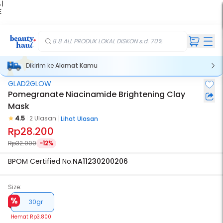
 |
E
kir
iah
8.8 ALL PRODUK LOKAL DISKON s.d. 70%
Dikirim ke
Alamat Kamu
GLAD2GLOW
Pomegranate Niacinamide Brightening Clay
Mask
4.5
2 Ulasan
Lihat Ulasan
Rp28.200
Rp32.000
-12%
BPOM Certified No.
NA11230200206
Size:
30gr
Hemat
Rp3.800