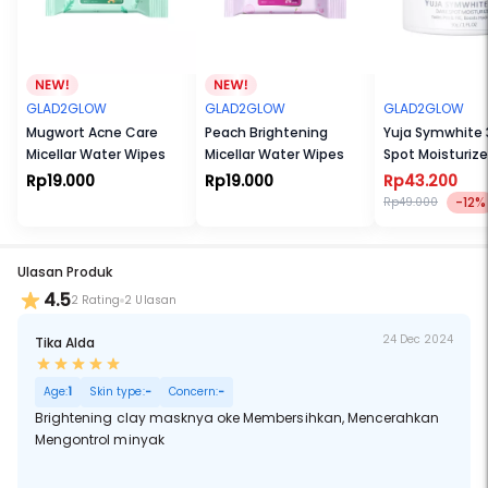
GLAD2GLOW
GLAD2GLOW
GLAD2GLOW
Mugwort Acne Care
Peach Brightening
Yuja Symwhite 
Micellar Water Wipes
Micellar Water Wipes
Spot Moisturize
Rp19.000
Rp19.000
Rp43.200
-12%
Rp49.000
Ulasan Produk
4.5
2 Rating
2 Ulasan
24 Dec 2024
Tika Alda
Age:
1
Skin type:
-
Concern:
-
Brightening clay masknya oke Membersihkan, Mencerahkan
Mengontrol minyak