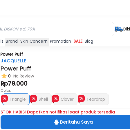
Dik
ls
Brand
Skin Concern
Promotion
SALE
Blog
/
Power Puff
JACQUELLE
Power Puff
0
No Review
Habis
Rp79.000
Color:
Triangle
Shell
Clover
Teardrop
STOK HABIS! Dapatkan notifikasi saat produk tersedia
Beritahu Saya