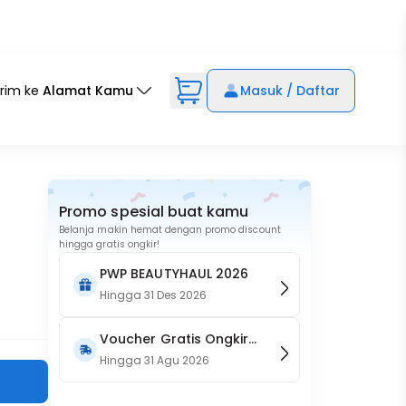
irim ke
Alamat Kamu
Masuk / Daftar
Promo spesial buat kamu
Belanja makin hemat dengan promo discount
hingga gratis ongkir!
PWP BEAUTYHAUL 2026
Hingga
31 Des 2026
Voucher Gratis Ongkir
15RB (Only on Website)
Hingga
31 Agu 2026