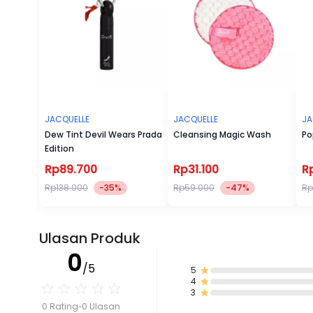
JACQUELLE
JACQUELLE
JA
Dew Tint Devil Wears Prada
Cleansing Magic Wash
Po
Edition
Rp89.700
Rp31.100
R
Rp138.000
-35%
Rp59.000
-47%
Rp
Ulasan Produk
0
/5
5
4
3
0 Rating
0 Ulasan