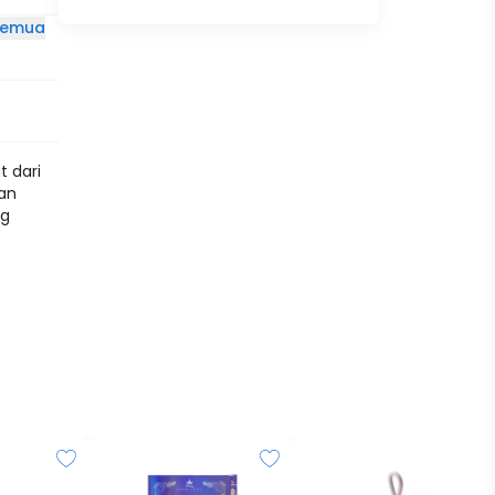
 semua
t dari
aan
ng