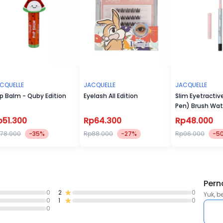
Tersedia dalam 4 varian dan design:
- Triangle
- Shell
- Clover
- Teardrop
CQUELLE
JACQUELLE
JACQUELLE
p Balm - Quby Edition
Eyelash All Edition
Slim Eyetractive
Pen) Brush Wat
p51.300
Rp64.300
Rp48.000
78.900
-35%
Rp88.000
-27%
Rp96.000
-5
Pern
0
2
0
Yuk, b
0
1
0
0