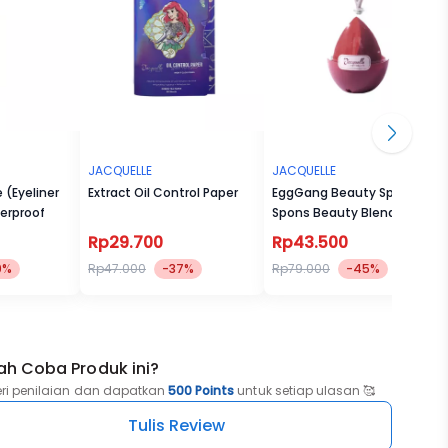
JACQUELLE
JACQUELLE
 (Eyeliner
Extract Oil Control Paper
EggGang Beauty Sponge -
erproof
Spons Beauty Blender
Makeup
Rp29.700
Rp43.500
0%
Rp47.000
-37%
Rp79.000
-45%
ah Coba Produk ini?
eri penilaian dan dapatkan
500 Points
untuk setiap ulasan 🥰
Tulis Review