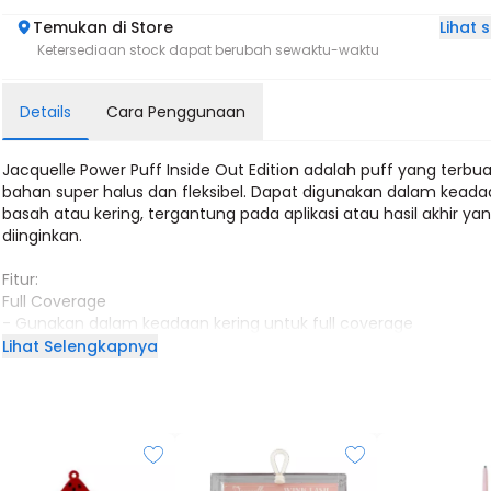
Lihat
Temukan di Store
Ketersediaan stock dapat berubah sewaktu-waktu
Details
Cara Penggunaan
Jacquelle Power Puff Inside Out Edition adalah puff yang terbua
bahan super halus dan fleksibel. Dapat digunakan dalam kead
basah atau kering, tergantung pada aplikasi atau hasil akhir ya
diinginkan.
Fitur:
Full Coverage
- Gunakan dalam keadaan kering untuk full coverage
Cocok untuk
Lihat Selengkapnya
- Produk Liquid, Cream, Powder
Glowing Finish
- Gunakan dalam keadaan basah untuk glowing finish
Penyerapan produk makeup yang minim
Easy Blending
Latex Free