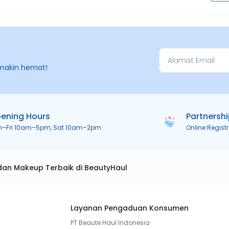
makin hemat!
ening Hours
Partnersh
n–Fri 10am–5pm, Sat 10am–2pm
Online Regist
dan Makeup Terbaik di BeautyHaul
Layanan Pengaduan Konsumen
PT Beaute Haul Indonesia