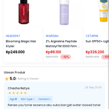
HEADSPA7
WARDAH
CETAPHIL
Blooming Magic Hair
2% Argireline Peptide
Sun SPF50+ Ligh
Styler
MatrixylTM 3000 Firm &
Lift Essence Toner
Rp249.000
Rp89.100
Rp326.200
-10%
-10
Rp99.000
Rp362.400
Ulasan Produk
5.0
3 Rating
3 Ulasan
26 Sep 2024
Chacha Natya
Age:
0
Skin type:
-
Concern:
-
Renew you toner essence aku suka banget water-based toner