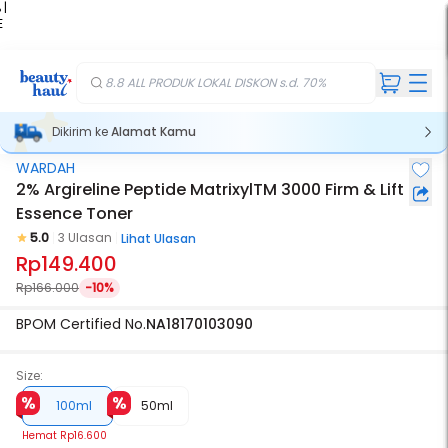
 |
E
kir
iah
8.8 ALL PRODUK LOKAL DISKON s.d. 70%
Dikirim ke
Alamat Kamu
WARDAH
2% Argireline Peptide MatrixylTM 3000 Firm & Lift
Essence Toner
5.0
3 Ulasan
Lihat Ulasan
Rp149.400
Rp166.000
-10%
BPOM Certified No.
NA18170103090
Size:
100ml
50ml
Hemat
Rp16.600