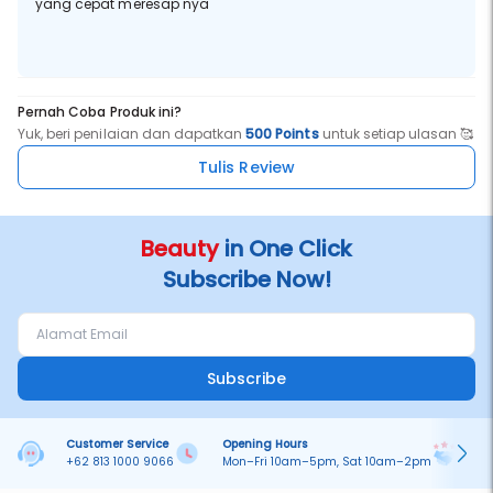
yang cepat meresap nya
Pernah Coba Produk ini?
Yuk, beri penilaian dan dapatkan
500 Points
untuk setiap ulasan 🥰
Tulis Review
Beauty
in One Click
Subscribe Now!
Subscribe
Customer Service
Opening Hours
Pa
+62 813 1000 9066
Mon–Fri 10am–5pm, Sat 10am–2pm
On