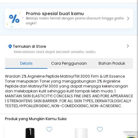
Promo spesial buat kamu
Belanja makin hemat dengan promo discount hingga gratis
ongkir!
Temukan di Store
Ketersediaan stock dapat berubah sewaktu-waktu
Details
Cara Penggunaan
Bahan Produk
Wardah 2% Argireline Peptide MatrixylTM 3000 Firm & Lift Essence
Toner merupakan Toner yang menggabungkan 2% Argireline
Peptide dan MatrixylTM 3000 yang dapat menjaga kekencangan
dan melebapkan kulit sehingga kulit tampak lebih muda. |
MAINTAIN SKIN ELASTICITY| CONCEALS FINE LINES AND PORE APPEARANCE
| STRENGHTENS SKIN BARRIER. FOR ALL SKIN TYPES, DERMATOLOGICALLY
TESTED, HYPOALLERGENIC, NON-COMEDOGENIC, NON-ACNEGENIC.
Produk yang Mungkin Kamu Suka