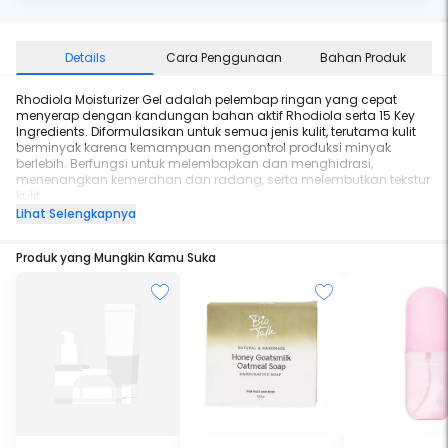
Details
Cara Penggunaan
Bahan Produk
Rhodiola Moisturizer Gel adalah pelembap ringan yang cepat
menyerap dengan kandungan bahan aktif Rhodiola serta 15 Key
Ingredients. Diformulasikan untuk semua jenis kulit, terutama kulit
berminyak karena kemampuan mengontrol produksi minyak
berlebih. Berfungsi untuk melembapkan dan menghidrasi,
menenangkan kemerahan dan radang, serta melembutkan tekstur
kulit.
Lihat Selengkapnya
Rhodiola Rosea adalah akar emas (“golden root”) yang tumbuh di
Produk yang Mungkin Kamu Suka
daerah pegunungan tinggi Eropa dengan kemampuan anti-stress
yang efektif mengatasi berbagai masalah seperti jerawat,
kemerahan, perih, sensitif, memperbaiki kerusakan pada kulit, serta
mencegahnya muncul kembali.
Manfaat Rhodiola:
- Anti Acne
- Calming