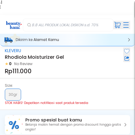
 |
E
kir
iah
8.8 ALL PRODUK LOKAL DISKON s.d. 70%
Dikirim ke
Alamat Kamu
KLEVERU
Stok Habis
Rhodiola Moisturizer Gel
0
No Review
Rp111.000
Size:
30gr
STOK HABIS! Dapatkan notifikasi saat produk tersedia
Promo spesial buat kamu
Belanja makin hemat dengan promo discount hingga gratis
ongkir!