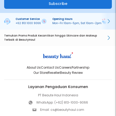
Subscribe
Customer Service
Opening Hours
Pa
+62 813 1000 9066
Mon–Fri 10am–5pm, Sat 10am–2pm
On
Temukan Promo Produk Kecantikan hingga Skincare dan Makeup
Terbaik di BeautyHaul
About Us
Contact Us
Careers
Partnership
Our Store
Reseller
Beauty Review
Layanan Pengaduan Konsumen
PT Beaute Haul Indonesia
WhatsApp:
(+62) 813-1000-9066
Email:
cs@beautyhaul.com