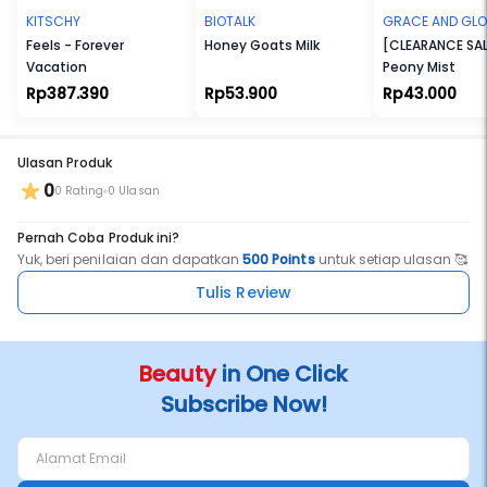
- Soothing
KITSCHY
BIOTALK
GRACE AND GL
- Anti Stress
Feels - Forever
Honey Goats Milk
[CLEARANCE SAL
Vacation
Peony Mist
15x Anti Acne and Anti Stress Skin Therapy With Rhodiola, Peptide,
Rp387.390
Rp53.900
Rp43.000
Mugwort, Purslane, Backhousia Citriodora, Bakuchi Fruit, Brassica,
and Sodium Hyaluronate.
- Melt to your skin like water
Ulasan Produk
0
0 Rating
0 Ulasan
- Mengontrol produksi minyak berlebih
- AntiStress - Instant calming effect
Pernah Coba Produk ini?
Yuk, beri penilaian dan dapatkan
500 Points
untuk setiap ulasan 🥰
- Menenangkan kulit berjerawat
Tulis Review
Beauty
in One Click
Subscribe Now!