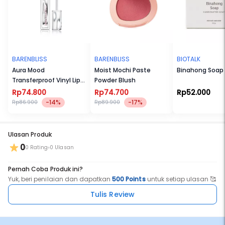
BARENBLISS
BARENBLISS
BIOTALK
Aura Mood
Moist Mochi Paste
Binahong Soap
Transferproof Vinyl Lip
Powder Blush
Cream
Rp74.800
Rp74.700
Rp52.000
-14%
-17%
Rp86.900
Rp89.900
Ulasan Produk
0
0 Rating
0 Ulasan
Pernah Coba Produk ini?
Yuk, beri penilaian dan dapatkan
500 Points
untuk setiap ulasan 🥰
Tulis Review