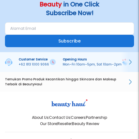
Beauty
in One Click
Subscribe Now!
Subscribe
Customer Service
Opening Hours
Pa
+62 813 1000 9066
Mon–Fri 10am–5pm, Sat 10am–2pm
On
Temukan Promo Produk Kecantikan hingga Skincare dan Makeup
Terbaik di BeautyHaul
About Us
Contact Us
Careers
Partnership
Our Store
Reseller
Beauty Review