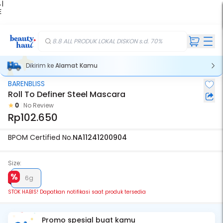
 |
E
kir
iah
8.8 ALL PRODUK LOKAL DISKON s.d. 70%
Dikirim ke
Alamat Kamu
BARENBLISS
Stok Habis
Roll To Definer Steel Mascara
0
No Review
Rp102.650
BPOM Certified No.
NA11241200904
Size:
6g
STOK HABIS! Dapatkan notifikasi saat produk tersedia
Promo spesial buat kamu