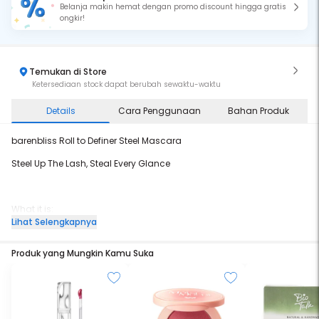
Belanja makin hemat dengan promo discount hingga gratis
ongkir!
Temukan di Store
Ketersediaan stock dapat berubah sewaktu-waktu
Details
Cara Penggunaan
Bahan Produk
barenbliss Roll to Definer Steel Mascara
Steel Up The Lash, Steal Every Glance
What it is:
Lihat Selengkapnya
Maskara dengan aplikator baja untuk tampilan bulu mata yang
lebih tegas.
Produk yang Mungkin Kamu Suka