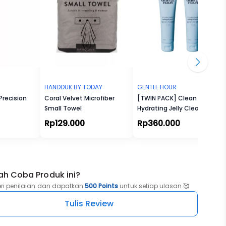
HANDDUK BY TODAY
GENTLE HOUR
Precision
Coral Velvet Microfiber
[TWIN PACK] Clean Start
Small Towel
Hydrating Jelly Cleanser
Rp129.000
Rp360.000
ah Coba Produk ini?
eri penilaian dan dapatkan
500 Points
untuk setiap ulasan 🥰
Tulis Review