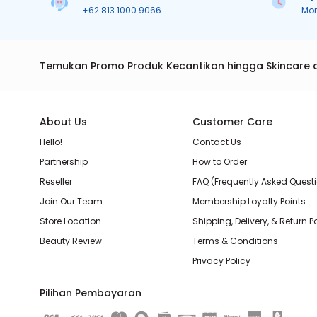
+62 813 1000 9066
Mo
Temukan Promo Produk Kecantikan hingga Skincare 
About Us
Customer Care
Hello!
Contact Us
Partnership
How to Order
Reseller
FAQ (Frequently Asked Quest
Join Our Team
Membership Loyalty Points
Store Location
Shipping, Delivery, & Return P
Beauty Review
Terms & Conditions
Privacy Policy
Pilihan Pembayaran