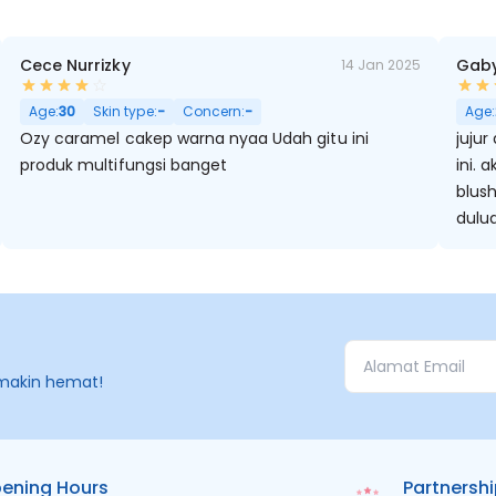
Cece Nurrizky
Gaby
14 Jan 2025
Age:
30
Skin type:
-
Concern:
-
Age:
Ozy caramel cakep warna nyaa Udah gitu ini
jujur
produk multifungsi banget
ini. 
blus
dulua
makin hemat!
ening Hours
Partnersh