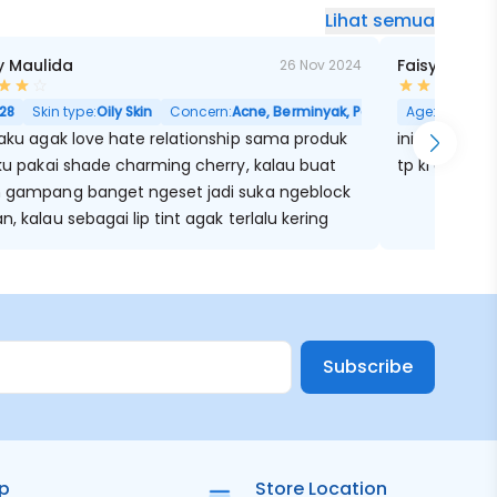
Lihat semua
 Maulida
Faisya Noor
26 Nov 2024
28
Skin type:
Oily Skin
Concern:
Acne, Berminyak, Pori Besar
Age:
26
Skin
 aku agak love hate relationship sama produk
ini kalo as a
aku pakai shade charming cherry, kalau buat
tp kl dijadi
h gampang banget ngeset jadi suka ngeblock
n, kalau sebagai lip tint agak terlalu kering
Subscribe
ip
Store Location