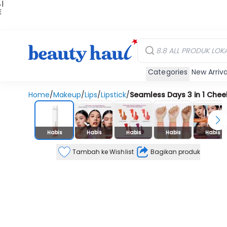
 |
E
kir
iah
Categories
New Arriva
Home
/
Makeup
/
Lips
/
Lipstick
/
Seamless Days 3 in 1 Cheek
Stok Habis
Habis
Habis
Habis
Habis
Habis
Tambah ke Wishlist
Bagikan produk