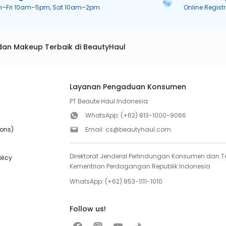
n–Fri 10am–5pm, Sat 10am–2pm
Online Regist
dan Makeup Terbaik di BeautyHaul
Layanan Pengaduan Konsumen
PT Beaute Haul Indonesia
WhatsApp:
(+62) 813-1000-9066
ions)
Email:
cs@beautyhaul.com
Direktorat Jenderal Perlindungan Konsumen dan Te
olicy
Kementrian Perdagangan Republik Indonesia
WhatsApp:
(+62) 853-1111-1010
Follow us!