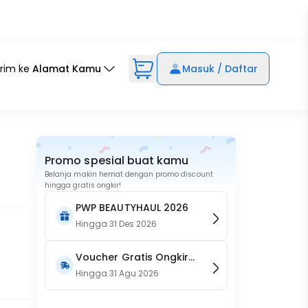
irim ke
Alamat Kamu
Masuk / Daftar
Promo spesial buat kamu
Belanja makin hemat dengan promo discount
hingga gratis ongkir!
PWP BEAUTYHAUL 2026
Hingga
31 Des 2026
Voucher Gratis Ongkir
15RB (Only on Website)
Hingga
31 Agu 2026