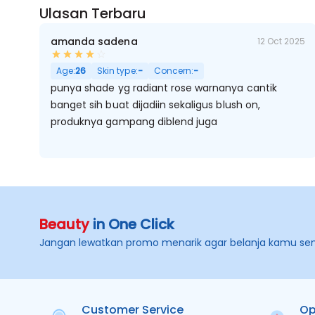
Ulasan Terbaru
amanda sadena
12 Oct 2025
Age:
26
Skin type:
-
Concern:
-
punya shade yg radiant rose warnanya cantik
banget sih buat dijadiin sekaligus blush on,
produknya gampang diblend juga
Beauty
in One Click
Jangan lewatkan promo menarik agar belanja kamu se
Customer Service
Op