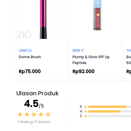
LAMICA
DEW IT
TH
Dome Brush
Plump & Glow SPF Lip
Bu
Peptide
50
Rp75.000
Rp92.000
R
Ulasan Produk
4.5
/5
5
4
3
11 Rating
11 Ulasan