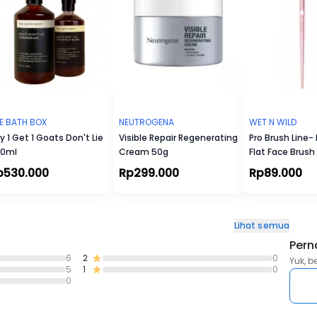
E BATH BOX
NEUTROGENA
WET N WILD
y 1 Get 1 Goats Don't Lie
Visible Repair Regenerating
Pro Brush Line- 
0ml
Cream 50g
Flat Face Brush
p530.000
Rp299.000
Rp89.000
Lihat semua
Pern
6
2
0
Yuk, b
5
1
0
0