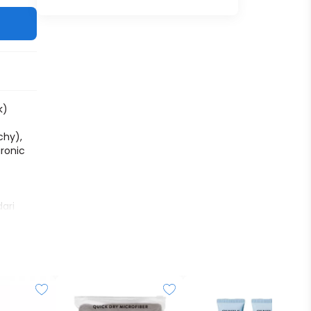
k)
chy),
uronic
dari
enjaga
mbap dan
yal, dan