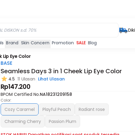
Dik
ls
Brand
Skin Concern
Promotion
SALE
Blog
 Lip Eye Color
BASE
Seamless Days 3 in 1 Cheek Lip Eye Color
4.5
11 Ulasan
Lihat Ulasan
Habis
Habis
Rp147.200
BPOM Certified No.
NA18231209158
Color:
Cozy Caramel
Playful Peach
Radiant rose
Charming Cherry
Passion Plum
STOK HABIS! Dapatkan notifikasi saat produk tersedia