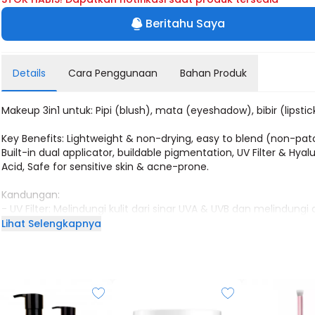
Beritahu Saya
Details
Cara Penggunaan
Bahan Produk
Makeup 3in1 untuk: Pipi (blush), mata (eyeshadow), bibir (lipstic
Key Benefits: Lightweight & non-drying, easy to blend (non-pat
Built-in dual applicator, buildable pigmentation, UV Filter & Hyal
Acid, Safe for sensitive skin & acne-prone.
Kandungan:
- UV Filter: Melindungi kulit dari sinar UVA & UVB dan melindungi 
penuaan kulit
Lihat Selengkapnya
- Hyaluronic Acid: Melembapkan kulit bibir secara alami dan m
agar tidak kering
- Vitamin E: Meningkatkan hidrasi kulit, menjaga kulit tetap le
awet muda
- Grapeseed Oil: Tinggi antioksidan untuk kulit lebih lembut, ken
terlindungi