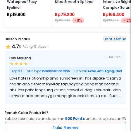
Waterproof Easy
Ultra Smooth Lip Liner
Intensive Brigh
Eyeliner
Complex Seru
Rp19.900
Rp79.200
Rp166.400
-11%
-12
Rp89.000
Rp189.000
Ulasan Produk
Lihat semua
4.7
13 Rating
13 Ulasan
30 Jul 2023
Loly Marisha
Age:
27
Skin type:
Combination Skin
Concern:
Acne, Anti Aging, Noda Hita
Love hate relationship ama sunscreen ini. Pas dipake rasanya
ringan dan cepet menyerap tapi sayang banget gk cocok di
aku. Pas pake langsung keluar jerawat di dagu aku satu. dan
ternyata ada bahan yg emang gk cocok di muka aku. Buat
yg mukanya normal, kering, berminyak,kombinasi cocok pake
sunscreen ini tapi buat yg sensitif aku gk rekomendasi sih.
Pernah Coba Produk ini?
Yuk, beri penilaian dan dapatkan
500 Points
untuk setiap ulasan 🥰
Tulis Review