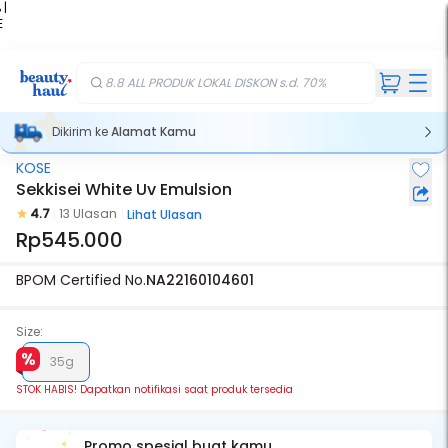
 |
E
kir
iah
8.8 ALL PRODUK LOKAL DISKON s.d. 70%
Dikirim ke
Alamat Kamu
KOSE
Stok Habis
Sekkisei White Uv Emulsion
4.7
13 Ulasan
Lihat Ulasan
Rp545.000
BPOM Certified No.
NA22160104601
Size:
35g
STOK HABIS! Dapatkan notifikasi saat produk tersedia
Promo spesial buat kamu