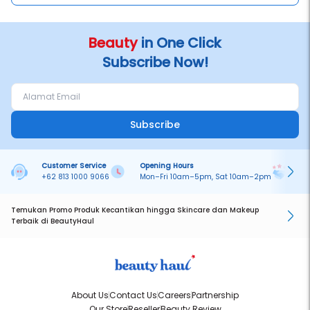
Beauty
in One Click
Subscribe Now!
Subscribe
Customer Service
Opening Hours
Pa
+62 813 1000 9066
Mon–Fri 10am–5pm, Sat 10am–2pm
On
Temukan Promo Produk Kecantikan hingga Skincare dan Makeup
Terbaik di BeautyHaul
About Us
Contact Us
Careers
Partnership
Our Store
Reseller
Beauty Review